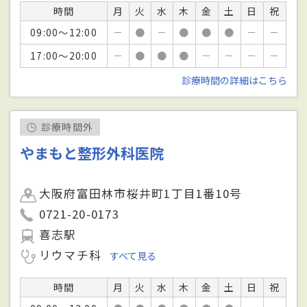
時間
月
火
水
木
金
土
日
祝
09:00～12:00
－
●
－
●
●
●
－
－
17:00～20:00
－
●
●
●
－
－
－
－
診療時間の詳細はこちら
診療時間外
やまもと整形外科医院
大阪府富田林市桜井町1丁目1番10号
0721-20-0173
喜志駅
リウマチ科
すべて見る
時間
月
火
水
木
金
土
日
祝