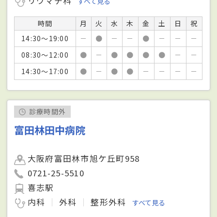
リウマチ科
すべて見る
時間
月
火
水
木
金
土
日
祝
14:30～19:00
－
●
－
－
●
－
－
－
08:30～12:00
●
－
●
●
●
●
－
－
14:30～17:00
●
－
●
●
－
－
－
－
診療時間外
富田林田中病院
大阪府富田林市旭ケ丘町958
0721-25-5510
喜志駅
内科
外科
整形外科
すべて見る