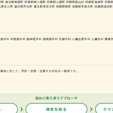
津町
菊池郡菊陽町
阿蘇郡南小国町
阿蘇郡小国町
阿蘇郡産山村
阿蘇郡高森町
阿蘇
代郡氷川町
葦北郡芦北町
葦北郡津奈木町
球磨郡錦町
球磨郡多良木町
球磨郡湯前町
食道外科
呼吸器外科
脳神経外科
循環器外科
乳腺外科
心臓血管外科
心臓外科
腫瘍
態異常に対して、予防・診断・治療する外科の一領域です。
悩みに寄り添うアプローチ
る
病気を知る
クリ