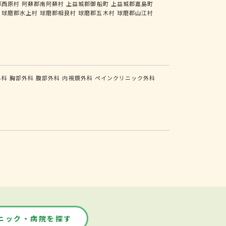
郡西原村
阿蘇郡南阿蘇村
上益城郡御船町
上益城郡嘉島町
球磨郡水上村
球磨郡相良村
球磨郡五木村
球磨郡山江村
外科
胸部外科
腹部外科
内視鏡外科
ペインクリニック外科
ニック・病院を探す