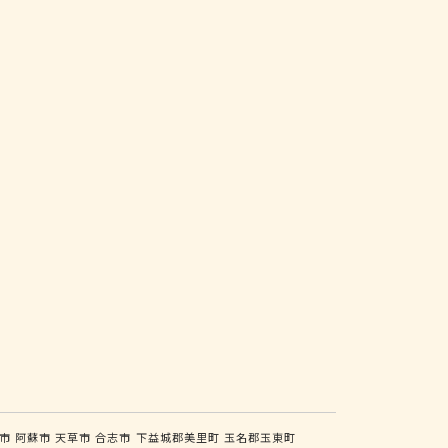
市
阿蘇市
天草市
合志市
下益城郡美里町
玉名郡玉東町