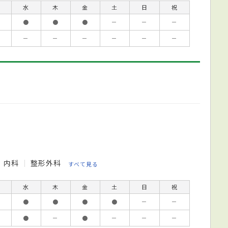
水
木
金
土
日
祝
●
●
●
－
－
－
－
－
－
－
－
－
内科
整形外科
すべて見る
水
木
金
土
日
祝
●
●
●
●
－
－
●
－
●
－
－
－