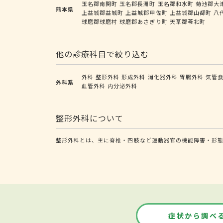
玉名郡南関町
玉名郡長洲町
玉名郡和水町
菊池郡大
熊本県
上益城郡益城町
上益城郡甲佐町
上益城郡山都町
八
球磨郡球磨村
球磨郡あさぎり町
天草郡苓北町
他の診療科目で絞り込む
外科
整形外科
形成外科
消化器外科
胃腸外科
気管
外科系
血管外科
内分泌外科
整形外科について
整形外科とは、主に脊椎・四肢など運動器官の機能障害・形
症状から調べ