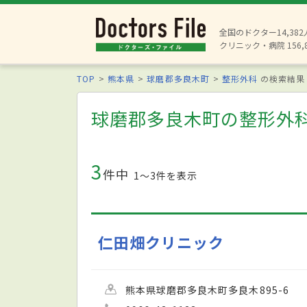
全国のドクター14,38
クリニック・病院 156,
TOP
熊本県
球磨郡多良木町
整形外科
の検索結果
球磨郡多良木町の整形外
3
件中
1〜3件を表示
仁田畑クリニック
熊本県球磨郡多良木町多良木895-6