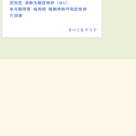
認知症
過敏性腸症候群（IBS）
更年期障害
歯周病
睡眠時無呼吸症候群
片頭痛
すべてをクリア