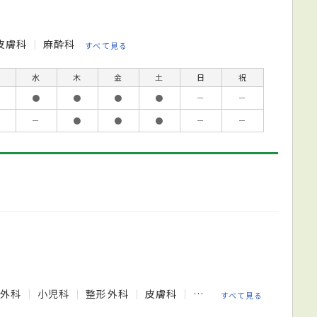
皮膚科
麻酔科
すべて見る
水
木
金
土
日
祝
●
●
●
●
－
－
－
●
●
●
－
－
管外科
小児科
整形外科
皮膚科
泌尿器科
産婦人科
すべて見る