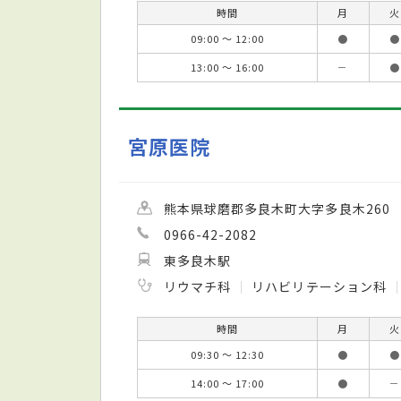
時間
月
火
09:00 ～ 12:00
●
●
13:00 ～ 16:00
－
●
宮原医院
熊本県球磨郡多良木町大字多良木260
0966-42-2082
東多良木駅
リウマチ科
リハビリテーション科
時間
月
火
09:30 ～ 12:30
●
●
14:00 ～ 17:00
●
－