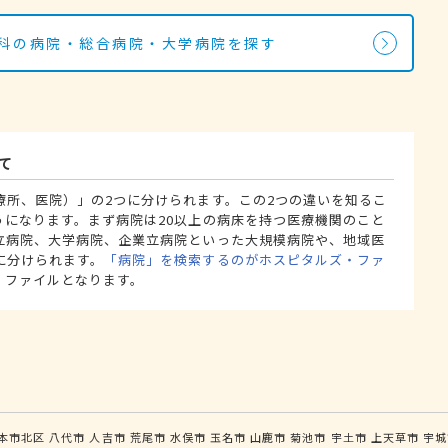
外科の病院・総合病院・大学病院を探す
て
療所、医院）」の2つに分けられます。この2つの違いを知るこ
うになります。まず病院は20以上の病床を持つ医療機関のこと
立病院、大学病院、企業立病院といった大規模病院や、地域医
に分けられます。
「病院」を検索するのがホスピタルズ・ファ
・ファイルとなります。
本市北区
八代市
人吉市
荒尾市
水俣市
玉名市
山鹿市
菊池市
宇土市
上天草市
宇城