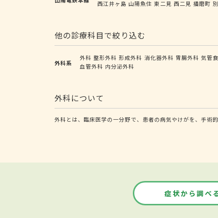
西江井ヶ島
山陽魚住
東二見
西二見
播磨町
他の診療科目で絞り込む
外科
整形外科
形成外科
消化器外科
胃腸外科
気管
外科系
血管外科
内分泌外科
外科について
外科とは、臨床医学の一分野で、患者の病気やけがを、手術的
症状から調べ