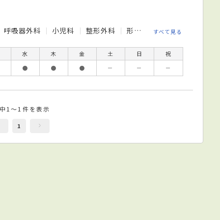
呼吸器外科
小児科
整形外科
形成外科
皮膚科
泌尿
すべて見る
水
木
金
土
日
祝
●
●
●
－
－
－
件中1～1件を表示
1