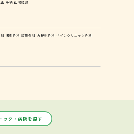
亀山
手柄
山陽姫路
外科
胸部外科
腹部外科
内視鏡外科
ペインクリニック外科
ニック・病院を探す