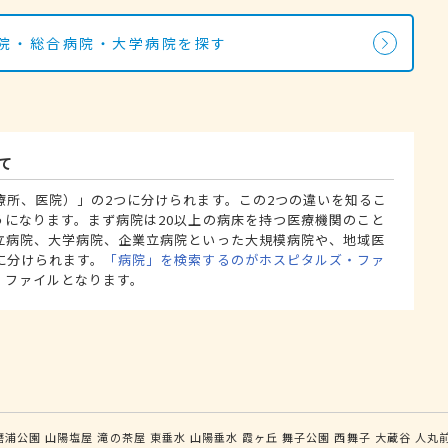
病院・総合病院・大学病院を探す
て
療所、医院）」の2つに分けられます。この2つの違いを知るこ
うになります。まず病院は20以上の病床を持つ医療機関のこと
立病院、大学病院、企業立病院といった大規模病院や、地域医
に分けられます。
「病院」を検索するのがホスピタルズ・ファ
・ファイルとなります。
磨浦公園
山陽塩屋
滝の茶屋
東垂水
山陽垂水
霞ヶ丘
舞子公園
西舞子
大蔵谷
人丸