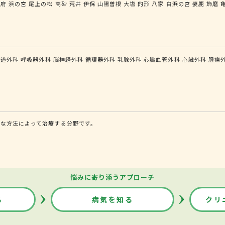
別府
浜の宮
尾上の松
高砂
荒井
伊保
山陽曽根
大塩
的形
八家
白浜の宮
妻鹿
飾磨
食道外科
呼吸器外科
脳神経外科
循環器外科
乳腺外科
心臓血管外科
心臓外科
腫瘍
な方法によって治療する分野です。
悩みに寄り添うアプローチ
る
病気を知る
クリ