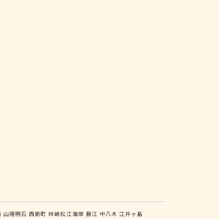
前
山陽明石
西新町
林崎松江海岸
藤江
中八木
江井ヶ島