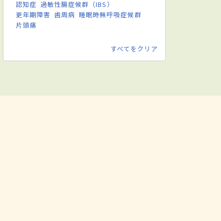
認知症
過敏性腸症候群（IBS）
更年期障害
歯周病
睡眠時無呼吸症候群
片頭痛
すべてをクリア