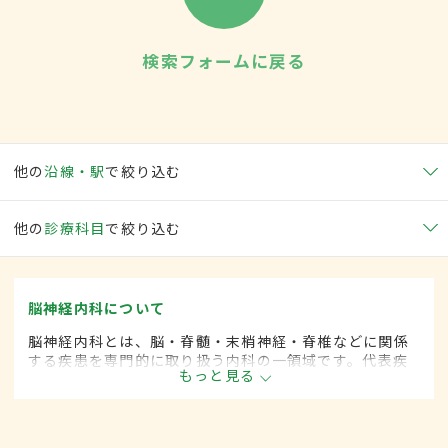
検索フォームに戻る
他の
沿線・駅
で絞り込む
他の
診療科目
で絞り込む
脳神経内科について
脳神経内科とは、脳・脊髄・末梢神経・脊椎などに関係
する疾患を専門的に取り扱う内科の一領域です。代表疾
もっと見る
患として、脳卒中や各種神経変性疾患(パーキンソン病、
筋萎縮性側索硬化など)、脊髄と末梢神経の疾患、てんか
んや頭痛、めまいがあります。