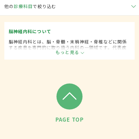
他の
診療科目
で絞り込む
脳神経内科について
脳神経内科とは、脳・脊髄・末梢神経・脊椎などに関係
する疾患を専門的に取り扱う内科の一領域です。代表疾
もっと見る
患として、脳卒中や各種神経変性疾患(パーキンソン病、
筋萎縮性側索硬化など)、脊髄と末梢神経の疾患、てんか
んや頭痛、めまいがあります。
PAGE TOP