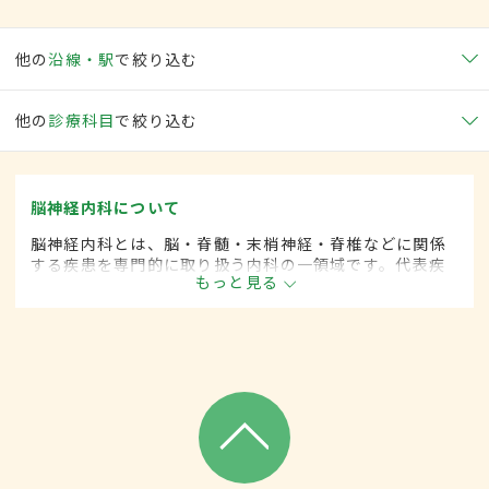
他の
沿線・駅
で絞り込む
他の
診療科目
で絞り込む
脳神経内科について
脳神経内科とは、脳・脊髄・末梢神経・脊椎などに関係
する疾患を専門的に取り扱う内科の一領域です。代表疾
もっと見る
患として、脳卒中や各種神経変性疾患(パーキンソン病、
筋萎縮性側索硬化など)、脊髄と末梢神経の疾患、てんか
んや頭痛、めまいがあります。