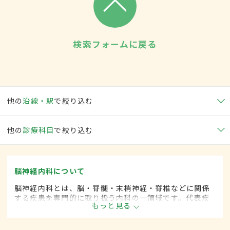
検索フォームに戻る
他の
沿線・駅
で絞り込む
他の
診療科目
で絞り込む
脳神経内科について
脳神経内科とは、脳・脊髄・末梢神経・脊椎などに関係
する疾患を専門的に取り扱う内科の一領域です。代表疾
もっと見る
患として、脳卒中や各種神経変性疾患(パーキンソン病、
筋萎縮性側索硬化など)、脊髄と末梢神経の疾患、てんか
んや頭痛、めまいがあります。