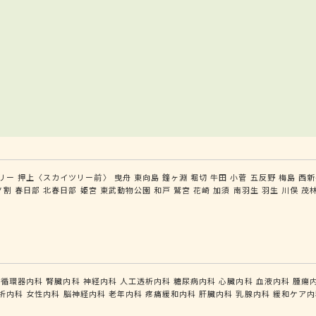
リー
押上〈スカイツリー前〉
曳舟
東向島
鐘ヶ淵
堀切
牛田
小菅
五反野
梅島
西新
ノ割
春日部
北春日部
姫宮
東武動物公園
和戸
鷲宮
花崎
加須
南羽生
羽生
川俣
茂
循環器内科
腎臓内科
神経内科
人工透析内科
糖尿病内科
心臓内科
血液内科
腫瘍
析内科
女性内科
脳神経内科
老年内科
疼痛緩和内科
肝臓内科
乳腺内科
緩和ケア内