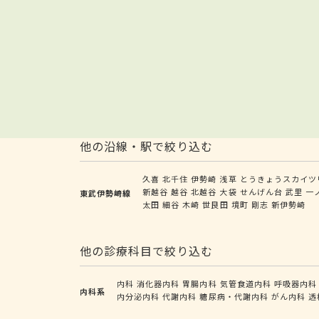
他の沿線・駅で絞り込む
久喜
北千住
伊勢崎
浅草
とうきょうスカイツ
新越谷
越谷
北越谷
大袋
せんげん台
武里
一
東武伊勢崎線
太田
細谷
木崎
世良田
境町
剛志
新伊勢崎
他の診療科目で絞り込む
内科
消化器内科
胃腸内科
気管食道内科
呼吸器内科
内科系
内分泌内科
代謝内科
糖尿病・代謝内科
がん内科
透