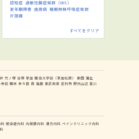
認知症
過敏性腸症候群（IBS）
更年期障害
歯周病
睡眠時無呼吸症候群
片頭痛
すべてをクリア
井
竹ノ塚
谷塚
草加
獨協大学前〈草加松原〉
新田
蒲生
林寺前
館林
多々良
県
福居
東武和泉
足利市
野州山辺
韮川
内科
感染症内科
内視鏡内科
漢方内科
ペインクリニック内科
科