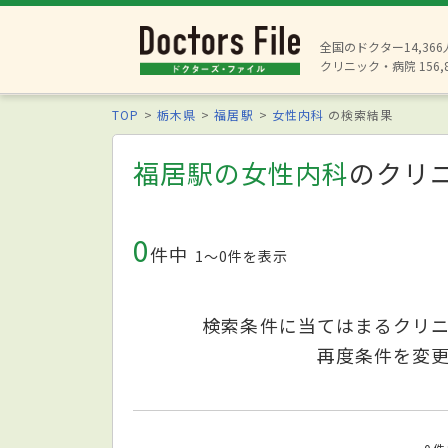
全国のドクター14,36
クリニック・病院 156,
TOP
栃木県
福居駅
女性内科
の検索結果
福居駅の女性内科
のクリ
0
件中
1〜0件を表示
検索条件に当てはまるクリ
再度条件を変