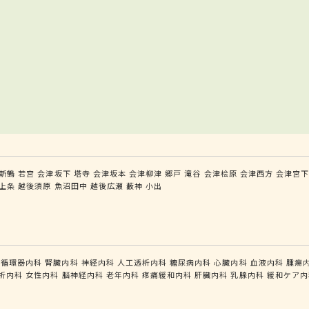
新鶴
若宮
会津坂下
塔寺
会津坂本
会津柳津
郷戸
滝谷
会津桧原
会津西方
会津宮
上条
越後須原
魚沼田中
越後広瀬
藪神
小出
循環器内科
腎臓内科
神経内科
人工透析内科
糖尿病内科
心臓内科
血液内科
腫瘍
析内科
女性内科
脳神経内科
老年内科
疼痛緩和内科
肝臓内科
乳腺内科
緩和ケア内