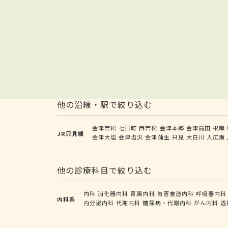
他の沿線・駅で絞り込む
会津若松
七日町
西若松
会津本郷
会津高田
根岸
JR只見線
会津大塩
会津塩沢
会津蒲生
只見
大白川
入広瀬
他の診療科目で絞り込む
内科
消化器内科
胃腸内科
気管食道内科
呼吸器内科
内科系
内分泌内科
代謝内科
糖尿病・代謝内科
がん内科
透