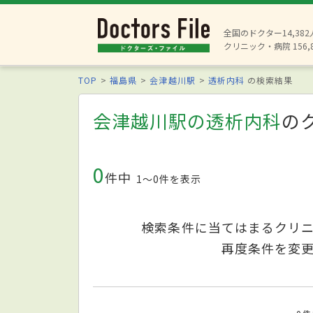
全国のドクター14,38
クリニック・病院 156,
TOP
福島県
会津越川駅
透析内科
の検索結果
会津越川駅の透析内科
の
0
件中
1〜0件を表示
検索条件に当てはまるクリ
再度条件を変