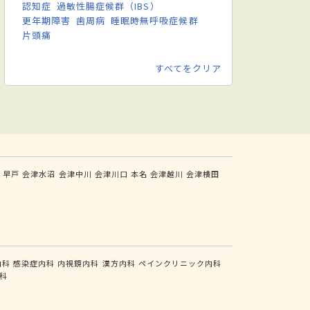
認知症
過敏性腸症候群（IBS）
更年期障害
歯周病
睡眠時無呼吸症候群
片頭痛
すべてをクリア
下
早戸
会津水沼
会津中川
会津川口
本名
会津越川
会津横田
内科
感染症内科
内視鏡内科
漢方内科
ペインクリニック内科
科