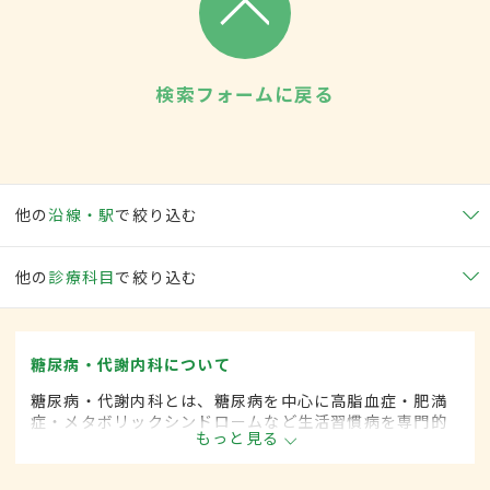
検索フォームに戻る
他の
沿線・駅
で絞り込む
他の
診療科目
で絞り込む
糖尿病・代謝内科について
糖尿病・代謝内科とは、糖尿病を中心に高脂血症・肥満
症・メタボリックシンドロームなど生活習慣病を専門的
もっと見る
に取り扱う内科の一領域です。平成20年4月の制度改正
前は、糖尿病科と呼ばれていました。