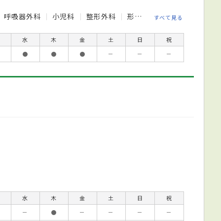
呼吸器外科
小児科
整形外科
形成外科
皮膚科
泌尿
すべて見る
水
木
金
土
日
祝
●
●
●
－
－
－
水
木
金
土
日
祝
－
●
－
－
－
－