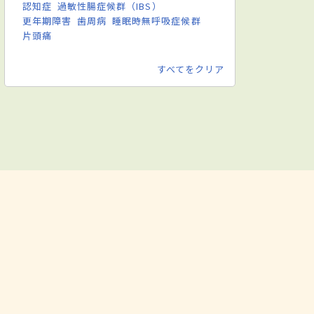
認知症
過敏性腸症候群（IBS）
更年期障害
歯周病
睡眠時無呼吸症候群
片頭痛
すべてをクリア