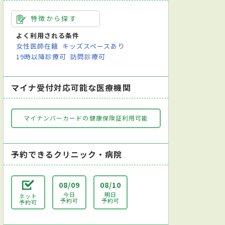
器科
婦人科
眼科
耳鼻咽喉科
リハビリテーション科
特徴から探す
よく利用される条件
女性医師在籍
キッズスペースあり
19時以降診療可
訪問診療可
マイナ受付対応可能な医療機関
マイナンバーカードの健康保険証利用可能
予約できるクリニック・病院
08/09
08/10
今日
明日
ネット
予約可
予約可
予約可