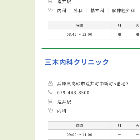
荒井駅
内科
外科
精神科
脳神経外科
時間
月
火
08:45 ～ 12:00
●
●
三木内科クリニック
兵庫県高砂市荒井町中新町5番地3
079-443-8500
荒井駅
内科
時間
月
火
09:00 ～ 11:00
－
－