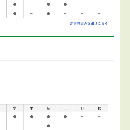
●
－
●
●
－
－
●
－
●
－
－
－
診療時間の詳細はこちら
水
木
金
土
日
祝
●
●
●
●
－
－
－
－
●
－
－
－