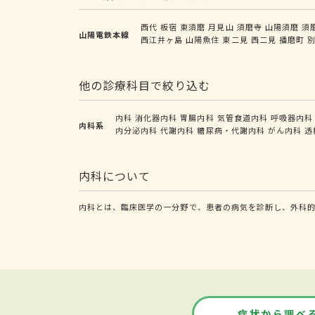
西代
板宿
東須磨
月見山
須磨寺
山陽須磨
須
山陽電鉄本線
西江井ヶ島
山陽魚住
東二見
西二見
播磨町
他の診療科目で絞り込む
内科
消化器内科
胃腸内科
気管食道内科
呼吸器内科
内科系
内分泌内科
代謝内科
糖尿病・代謝内科
がん内科
透
内科について
内科とは、臨床医学の一分野で、患者の病気を診断し、外科
症状から調べ