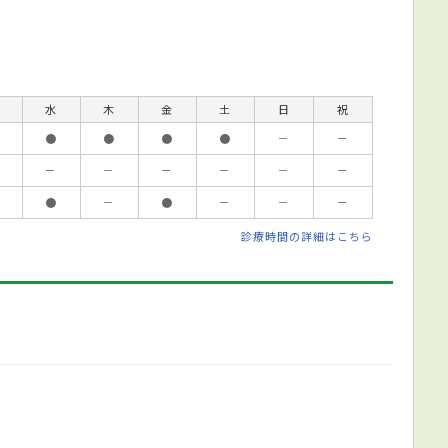
水
木
金
土
日
祝
●
●
●
●
－
－
－
－
－
－
－
－
●
－
●
－
－
－
診療時間の詳細はこちら