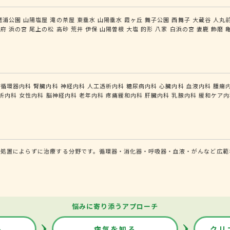
磨浦公園
山陽塩屋
滝の茶屋
東垂水
山陽垂水
霞ヶ丘
舞子公園
西舞子
大蔵谷
人丸
別府
浜の宮
尾上の松
高砂
荒井
伊保
山陽曽根
大塩
的形
八家
白浜の宮
妻鹿
飾磨
循環器内科
腎臓内科
神経内科
人工透析内科
糖尿病内科
心臓内科
血液内科
腫瘍
析内科
女性内科
脳神経内科
老年内科
疼痛緩和内科
肝臓内科
乳腺内科
緩和ケア内
的処置によらずに治療する分野です。循環器・消化器・呼吸器・血液・がんなど広範
悩みに寄り添うアプローチ
る
病気を知る
クリ