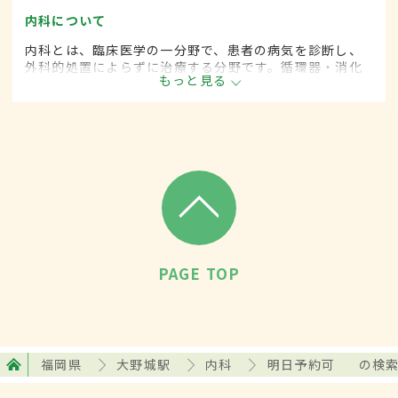
内科について
内科とは、臨床医学の一分野で、患者の病気を診断し、
外科的処置によらずに治療する分野です。循環器・消化
もっと見る
器・呼吸器・血液・がんなど広範な領域にわたります。
PAGE TOP
福岡県
大野城駅
内科
明日予約可
の検