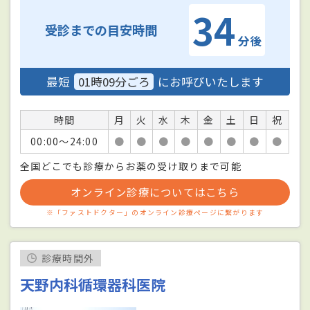
34
受診までの目安時間
分後
最短
01時09分ごろ
にお呼びいたします
時間
月
火
水
木
金
土
日
祝
00:00〜24:00
●
●
●
●
●
●
●
●
全国どこでも診療からお薬の受け取りまで可能
オンライン診療についてはこちら
※「ファストドクター」のオンライン診療ページに繋がります
診療時間外
天野内科循環器科医院