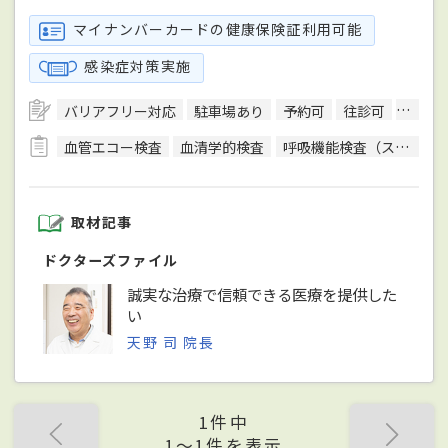
マイナンバーカードの健康保険証利用可能
感染症対策実施
バリアフリー対応
駐車場あり
予約可
往診可
訪問診
血管エコー検査
血清学的検査
呼吸機能検査（スパイロメトリー）
取材記事
ドクターズファイル
誠実な治療で信頼できる医療を提供した
い
天野 司 院長
1件中
1〜1件を表示