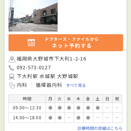
ドクターズ・ファイルから
ネット予約する
福岡県大野城市下大利1-2-16
092-573-0127
下大利駅 水城駅 大野城駅
内科
循環器内科
すべて見る
時間
月
火
水
木
金
土
日
祝
09:00～12:30
●
●
●
●
●
●
－
－
14:00～18:00
●
●
－
●
●
－
－
－
診療時間の詳細はこちら