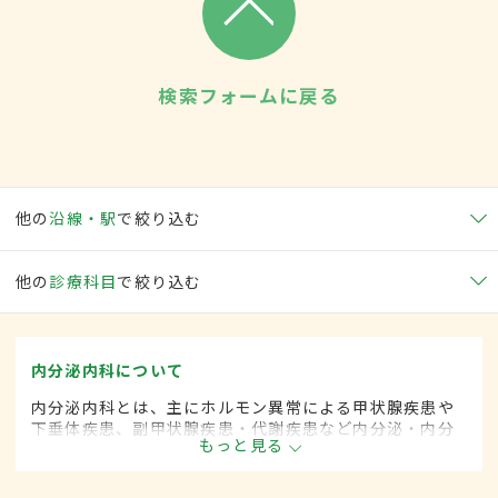
検索フォームに戻る
他の
沿線・駅
で絞り込む
他の
診療科目
で絞り込む
内分泌内科について
内分泌内科とは、主にホルモン異常による甲状腺疾患や
下垂体疾患、副甲状腺疾患・代謝疾患など内分泌・内分
もっと見る
泌器に関係する疾患を専門的に取り扱う内科の一領域で
す。