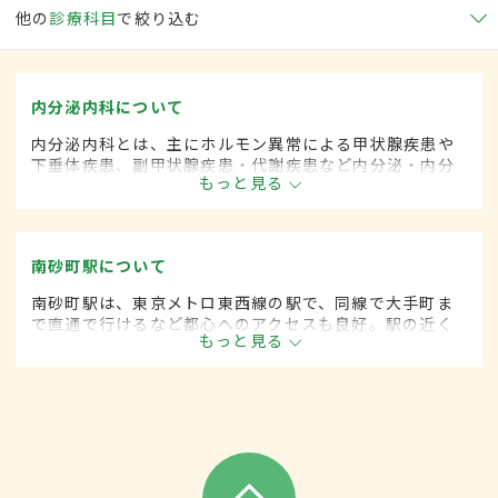
他の
診療科目
で絞り込む
内分泌内科について
内分泌内科とは、主にホルモン異常による甲状腺疾患や
下垂体疾患、副甲状腺疾患・代謝疾患など内分泌・内分
もっと見る
泌器に関係する疾患を専門的に取り扱う内科の一領域で
す。
南砂町駅について
南砂町駅は、東京メトロ東西線の駅で、同線で大手町ま
で直通で行けるなど都心へのアクセスも良好。駅の近く
もっと見る
には下町らしい情緒が残る商店街のほか、大型ショッピ
ングセンターや家電量販店などがある。また徒歩圏内に
病院や公園も多い。