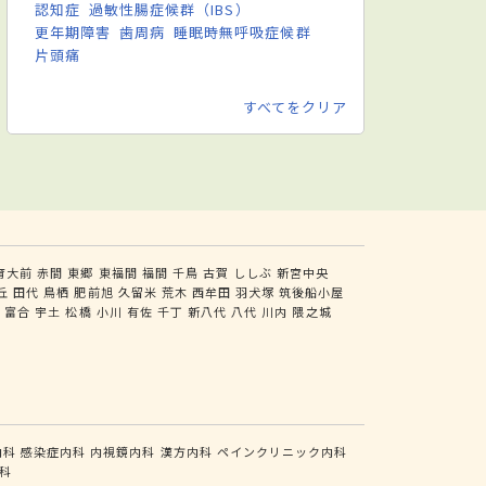
認知症
過敏性腸症候群（IBS）
更年期障害
歯周病
睡眠時無呼吸症候群
片頭痛
すべてをクリア
育大前
赤間
東郷
東福間
福間
千鳥
古賀
ししぶ
新宮中央
丘
田代
鳥栖
肥前旭
久留米
荒木
西牟田
羽犬塚
筑後船小屋
尻
富合
宇土
松橋
小川
有佐
千丁
新八代
八代
川内
隈之城
内科
感染症内科
内視鏡内科
漢方内科
ペインクリニック内科
科