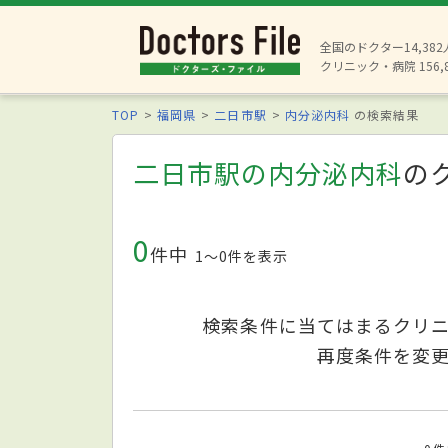
全国のドクター14,38
クリニック・病院 156,
TOP
福岡県
二日市駅
内分泌内科
の検索結果
二日市駅の内分泌内科
の
0
件中
1〜0件を表示
検索条件に当てはまるクリ
再度条件を変