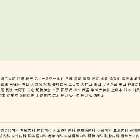
九州工大前
戸畑
枝光
スペースワールド
八幡
黒崎
陣原
折尾
水巻
遠賀川
海老津
教
笹原
南福岡
春日
大野城
水城
都府楼南
二日市
天拝山
原田
けやき台
基山
弥生が
荒尾
長洲
大野下
玉名
肥後伊倉
木葉
田原坂
植木
西里
崇城大学前
上熊本
熊本
川
市来
伊集院
薩摩松元
上伊集院
広木
鹿児島中央
鹿児島
西熊本
循環器内科
腎臓内科
神経内科
人工透析内科
糖尿病内科
心臓内科
血液内科
腫瘍
析内科
女性内科
脳神経内科
老年内科
疼痛緩和内科
肝臓内科
乳腺内科
緩和ケア内