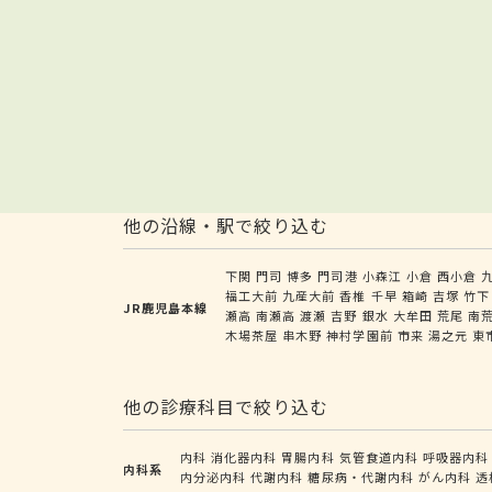
他の沿線・駅で絞り込む
下関
門司
博多
門司港
小森江
小倉
西小倉
福工大前
九産大前
香椎
千早
箱崎
吉塚
竹下
JR鹿児島本線
瀬高
南瀬高
渡瀬
吉野
銀水
大牟田
荒尾
南
木場茶屋
串木野
神村学園前
市来
湯之元
東
他の診療科目で絞り込む
内科
消化器内科
胃腸内科
気管食道内科
呼吸器内科
内科系
内分泌内科
代謝内科
糖尿病・代謝内科
がん内科
透