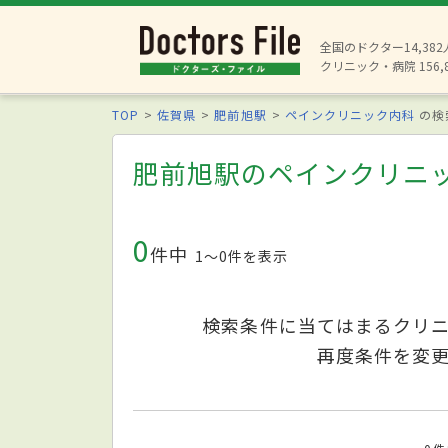
全国のドクター14,38
クリニック・病院 156,
TOP
佐賀県
肥前旭駅
ペインクリニック内科
の検
肥前旭駅のペインクリニ
0
件中
1〜0件を表示
検索条件に当てはまるクリ
再度条件を変