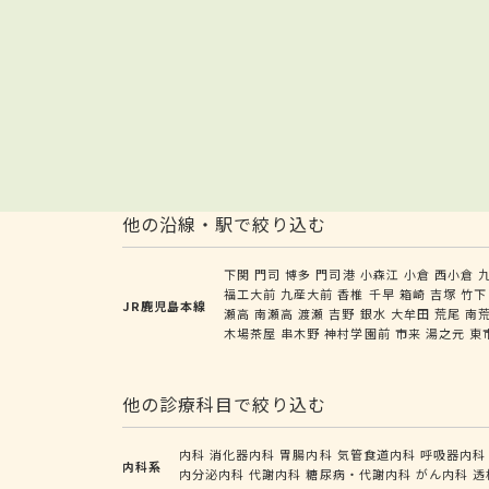
他の沿線・駅で絞り込む
下関
門司
博多
門司港
小森江
小倉
西小倉
福工大前
九産大前
香椎
千早
箱崎
吉塚
竹下
JR鹿児島本線
瀬高
南瀬高
渡瀬
吉野
銀水
大牟田
荒尾
南
木場茶屋
串木野
神村学園前
市来
湯之元
東
他の診療科目で絞り込む
内科
消化器内科
胃腸内科
気管食道内科
呼吸器内科
内科系
内分泌内科
代謝内科
糖尿病・代謝内科
がん内科
透