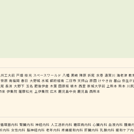
九州工大前
戸畑
枝光
スペースワールド
八幡
黒崎
陣原
折尾
水巻
遠賀川
海老津
教
笹原
南福岡
春日
大野城
水城
都府楼南
二日市
天拝山
原田
けやき台
基山
弥生が
荒尾
長洲
大野下
玉名
肥後伊倉
木葉
田原坂
植木
西里
崇城大学前
上熊本
熊本
川
市来
伊集院
薩摩松元
上伊集院
広木
鹿児島中央
鹿児島
西熊本
循環器内科
腎臓内科
神経内科
人工透析内科
糖尿病内科
心臓内科
血液内科
腫瘍
析内科
女性内科
脳神経内科
老年内科
疼痛緩和内科
肝臓内科
乳腺内科
緩和ケア内