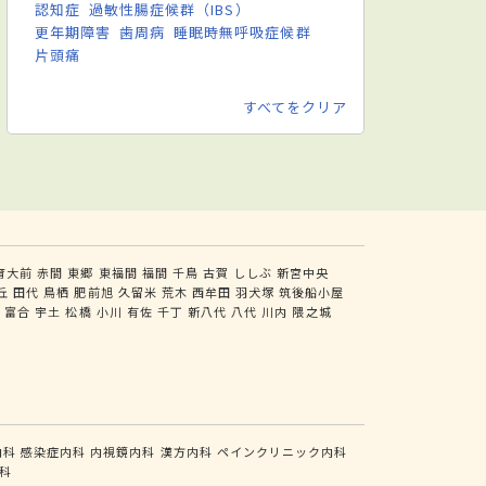
認知症
過敏性腸症候群（IBS）
更年期障害
歯周病
睡眠時無呼吸症候群
片頭痛
すべてをクリア
育大前
赤間
東郷
東福間
福間
千鳥
古賀
ししぶ
新宮中央
丘
田代
鳥栖
肥前旭
久留米
荒木
西牟田
羽犬塚
筑後船小屋
尻
富合
宇土
松橋
小川
有佐
千丁
新八代
八代
川内
隈之城
内科
感染症内科
内視鏡内科
漢方内科
ペインクリニック内科
科