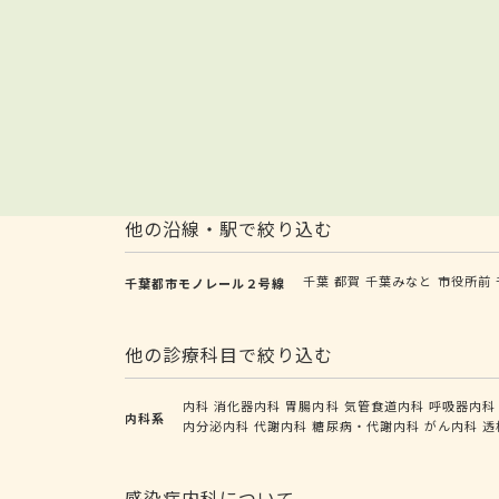
他の沿線・駅で絞り込む
千葉
都賀
千葉みなと
市役所前
千葉都市モノレール２号線
他の診療科目で絞り込む
内科
消化器内科
胃腸内科
気管食道内科
呼吸器内科
内科系
内分泌内科
代謝内科
糖尿病・代謝内科
がん内科
透
感染症内科について