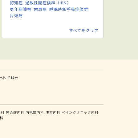
認知症
過敏性腸症候群（IBS）
更年期障害
歯周病
睡眠時無呼吸症候群
片頭痛
すべてをクリア
台北
千城台
内科
感染症内科
内視鏡内科
漢方内科
ペインクリニック内科
科