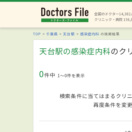
全国のドクター14,38
クリニック・病院 156,
TOP
千葉県
天台駅
感染症内科
の検索結果
天台駅の感染症内科
のク
0
件中
1〜0件を表示
検索条件に当てはまるクリ
再度条件を変