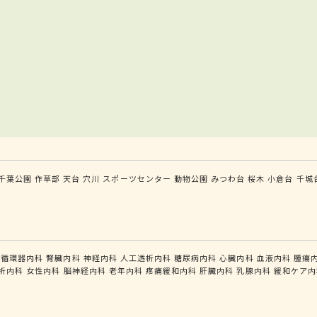
千葉公園
作草部
天台
穴川
スポーツセンター
動物公園
みつわ台
桜木
小倉台
千城
循環器内科
腎臓内科
神経内科
人工透析内科
糖尿病内科
心臓内科
血液内科
腫瘍
析内科
女性内科
脳神経内科
老年内科
疼痛緩和内科
肝臓内科
乳腺内科
緩和ケア内