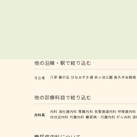
他の沿線・駅で絞り込む
八草
藤が丘
はなみずき通
杁ヶ池公園
長久手古戦場
リニモ
他の診療科目で絞り込む
内科
消化器内科
胃腸内科
気管食道内科
呼吸器内科
内科系
内分泌内科
代謝内科
糖尿病・代謝内科
がん内科
透
糖尿病内科について