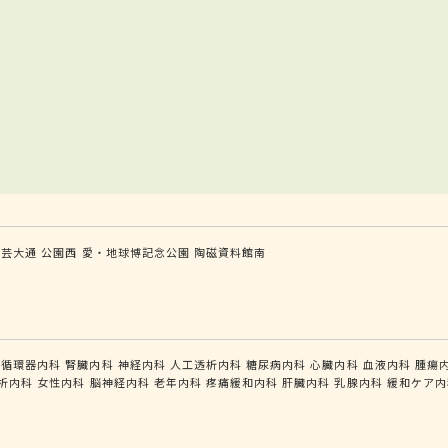
芸大通
公園西
愛・地球博記念公園
陶磁資料館南
循環器内科
腎臓内科
神経内科
人工透析内科
糖尿病内科
心臓内科
血液内科
腫瘍
析内科
女性内科
脳神経内科
老年内科
疼痛緩和内科
肝臓内科
乳腺内科
緩和ケア内