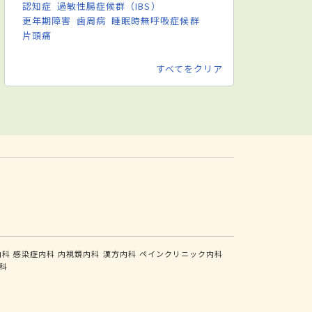
認知症
過敏性腸症候群（IBS）
更年期障害
歯周病
睡眠時無呼吸症候群
片頭痛
すべてをクリア
内科
感染症内科
内視鏡内科
漢方内科
ペインクリニック内科
科