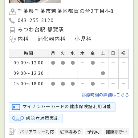
千葉県千葉市若葉区都賀の台2丁目4-8
043-255-2120
みつわ台駅 都賀駅
内科
消化器内科
小児科
時間
月
火
水
木
金
土
日
祝
09:00～12:00
●
●
●
－
●
－
－
－
09:00～12:30
－
－
－
－
－
●
－
－
15:00～18:00
●
●
●
－
●
－
－
－
診療時間の詳細はこちら
マイナンバーカードの健康保険証利用可能
感染症対策実施
バリアフリー対応
駐車場あり
予約可
健康診断対応