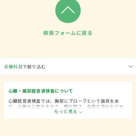
検索フォームに戻る
診療科目
で絞り込む
心臓・腹部超音波検査について
心臓超音波検査では、胸部にプローブという器具をあ
て、心房や心室の大きさ、壁の厚さ、血液の流れなどを
もっと見る
見る。腹部超音波検査では腹部にプローブをあてて臓器
の形態異常がないかを見る。リアルタイムで臓器の動き
を観察でき、痛みを伴わないのが長所である。