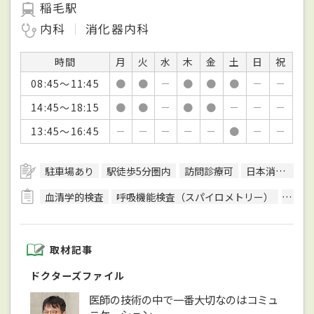
稲毛駅
内科
消化器内科
時間
月
火
水
木
金
土
日
祝
08:45～11:45
●
●
－
●
●
●
－
－
14:45～18:15
●
●
－
●
●
－
－
－
13:45～16:45
－
－
－
－
－
●
－
－
駐車場あり
駅徒歩5分圏内
訪問診療可
日本消化器病学会消化器病専門医
血清学的検査
呼吸機能検査（スパイロメトリー）
終夜睡
取材記事
ドクターズファイル
医師の技術の中で一番大切なのはコミュ