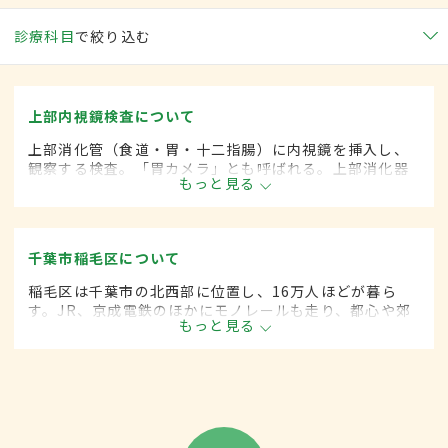
診療科目
で絞り込む
上部内視鏡検査について
上部消化管（食道・胃・十二指腸）に内視鏡を挿入し、
観察する検査。「胃カメラ」とも呼ばれる。上部消化器
もっと見る
管の潰瘍やがんなどの診断および治療に役立てられる。
千葉市稲毛区について
稲毛区は千葉市の北西部に位置し、16万人ほどが暮ら
す。JR、京成電鉄のほかにモノレールも走り、都心や郊
もっと見る
外へのアクセスも便利だ。広い陸上競技場を備えたス
ポーツ施設や大学のキャンパスを有する文教地区でもあ
る。