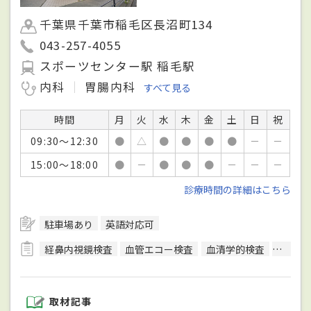
千葉県千葉市稲毛区長沼町134
043-257-4055
スポーツセンター駅 稲毛駅
内科
胃腸内科
すべて見る
時間
月
火
水
木
金
土
日
祝
09:30～12:30
●
△
●
●
●
●
－
－
15:00～18:00
●
－
●
●
●
－
－
－
診療時間の詳細はこちら
駐車場あり
英語対応可
経鼻内視鏡検査
血管エコー検査
血清学的検査
呼吸機
取材記事