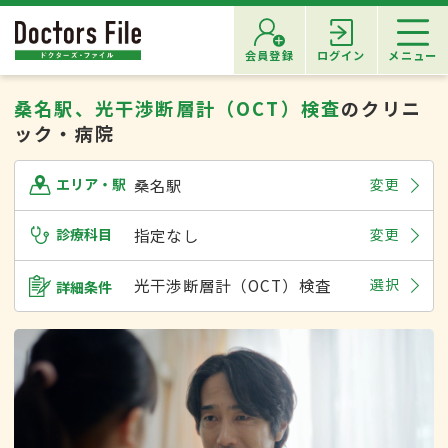
会員登録
ログイン
メニュー
桑名駅、光干渉断層計（OCT）検査
のクリニ
ック・病院
桑名駅
変更
エリア・駅
診療科目
指定なし
変更
光干渉断層計（OCT）検査
選択
詳細条件