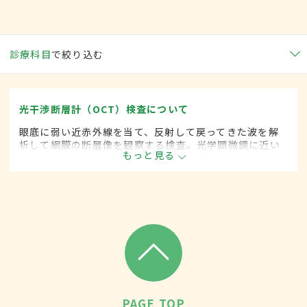
診療科目
で絞り込む
光干渉断層計（OCT）検査について
眼底に弱い近赤外線を当て、反射して戻ってきた波を解
析して網膜の断層像を観察する検査。光学顕微鏡に近い
もっと見る
精度の像が得られ、加齢黄斑変性症や網膜浮腫の診断や
緑内障における視神経繊維の状態把握に有用とされる。
PAGE TOP