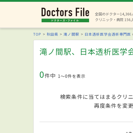
全国のドクター14,36
クリニック・病院 156,
TOP
秋田県
滝ノ間駅
日本透析医学会透析専門医
滝ノ間駅、日本透析医学
0
件中
1〜0件を表示
検索条件に当てはまるクリ
再度条件を変