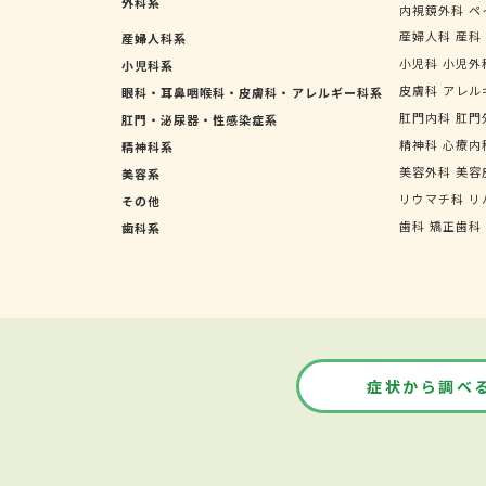
外科系
内視鏡外科
ペ
産婦人科
産科
産婦人科系
小児科
小児外
小児科系
皮膚科
アレル
眼科・耳鼻咽喉科・皮膚科・アレルギー科系
肛門内科
肛門
肛門・泌尿器・性感染症系
精神科
心療内
精神科系
美容外科
美容
美容系
リウマチ科
リ
その他
歯科
矯正歯科
歯科系
症状から調べ