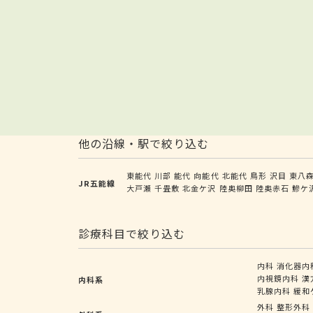
他の沿線・駅で絞り込む
東能代
川部
能代
向能代
北能代
鳥形
沢目
東八
JR五能線
大戸瀬
千畳敷
北金ケ沢
陸奥柳田
陸奥赤石
鰺ケ
診療科目で絞り込む
内科
消化器内
内視鏡内科
漢
内科系
乳腺内科
緩和
外科
整形外科