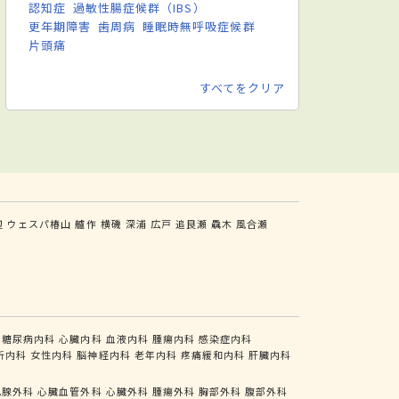
認知症
過敏性腸症候群（IBS）
更年期障害
歯周病
睡眠時無呼吸症候群
片頭痛
すべてをクリア
辺
ウェスパ椿山
艫作
横磯
深浦
広戸
追良瀬
驫木
風合瀬
糖尿病内科
心臓内科
血液内科
腫瘍内科
感染症内科
析内科
女性内科
脳神経内科
老年内科
疼痛緩和内科
肝臓内科
乳腺外科
心臓血管外科
心臓外科
腫瘍外科
胸部外科
腹部外科