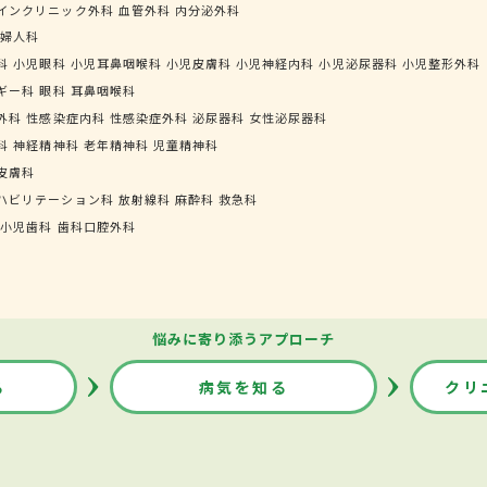
インクリニック外科
血管外科
内分泌外科
婦人科
科
小児眼科
小児耳鼻咽喉科
小児皮膚科
小児神経内科
小児泌尿器科
小児整形外科
ギー科
眼科
耳鼻咽喉科
外科
性感染症内科
性感染症外科
泌尿器科
女性泌尿器科
科
神経精神科
老年精神科
児童精神科
皮膚科
ハビリテーション科
放射線科
麻酔科
救急科
小児歯科
歯科口腔外科
悩みに寄り添うアプローチ
る
病気を知る
クリ