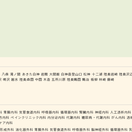
森
八森
滝ノ間
あきた白神
岩館
大間越
白神岳登山口
松神
十二湖
陸奥岩崎
陸奥沢
沢
鳴沢
越水
陸奥森田
中田
木造
五所川原
陸奥鶴田
鶴泊
板柳
林崎
藤崎
科
胃腸内科
気管食道内科
呼吸器内科
循環器内科
腎臓内科
神経内科
人工透析内科
方内科
ペインクリニック内科
内分泌内科
代謝内科
糖尿病・代謝内科
がん内科
透
ケア内科
形成外科
消化器外科
胃腸外科
気管食道外科
呼吸器外科
脳神経外科
循環器外科