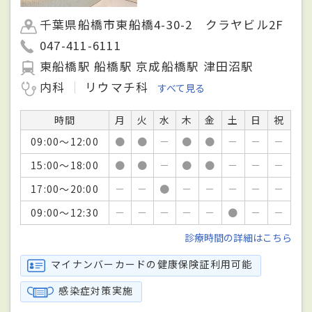
千葉県船橋市東船橋4-30-2 クラヤビル2F
047-411-6111
東船橋駅 船橋駅 京成船橋駅 津田沼駅
内科
リウマチ科
すべて見る
時間
月
火
水
木
金
土
日
祝
09:00～12:00
●
●
－
●
●
－
－
－
15:00～18:00
●
●
－
●
●
－
－
－
17:00～20:00
－
－
●
－
－
－
－
－
09:00～12:30
－
－
－
－
－
●
－
－
診療時間の詳細はこちら
マイナンバーカードの健康保険証利用可能
感染症対策実施