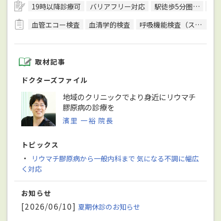
19時以降診療可
バリアフリー対応
駅徒歩5分圏内
予
血管エコー検査
血清学的検査
呼吸機能検査（スパイロメトリー）
取材記事
ドクターズファイル
地域のクリニックでより身近にリウマチ
膠原病の診療を
濱里 一裕 院長
トピックス
・
リウマチ膠原病から一般内科まで 気になる不調に幅広
く対応
お知らせ
[2026/06/10]
夏期休診のお知らせ