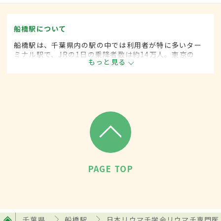
船橋駅について
船橋駅は、千葉県内の駅の中では利用者が特に多いター
ミナル駅で、JRの1日の乗降者数は約14万人。東京の
もっと見る
ベッドタウンとして発展し、古くからの住宅街と再開発
による新しい住宅が混在。大型商業施設も多く進出して
いる。
PAGE TOP
千葉県
船橋駅
日本リウマチ学会リウマチ専門医