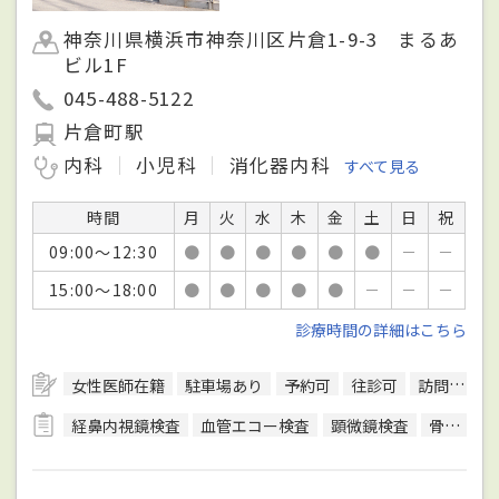
神奈川県横浜市神奈川区片倉1-9-3 まるあ
ビル1F
045-488-5122
片倉町駅
内科
小児科
消化器内科
すべて見る
時間
月
火
水
木
金
土
日
祝
09:00～12:30
●
●
●
●
●
●
－
－
15:00～18:00
●
●
●
●
●
－
－
－
診療時間の詳細はこちら
女性医師在籍
駐車場あり
予約可
往診可
訪問診療可
経鼻内視鏡検査
血管エコー検査
顕微鏡検査
骨密度検査