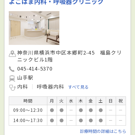
よこはま内科・呼吸器クリニック
神奈川県横浜市中区本郷町2-45 福島クリ
ニックビル1階
045-414-5370
山手駅
内科
呼吸器内科
すべて見る
時間
月
火
水
木
金
土
日
祝
09:00～12:30
●
●
－
●
●
●
－
－
14:00～17:30
●
●
－
●
●
●
－
－
診療時間の詳細はこちら