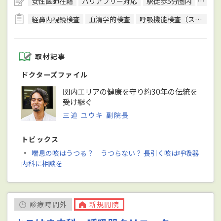
女性医師在籍
バリアフリー対応
駅徒歩5分圏内
予約
経鼻内視鏡検査
血清学的検査
呼吸機能検査（スパイロメトリー）
取材記事
ドクターズファイル
関内エリアの健康を守り約30年の伝統を
受け継ぐ
三道 ユウキ 副院長
トピックス
・
喘息の咳はうつる？ うつらない？ 長引く咳は呼吸器
内科に相談を
診療時間外
新規開院