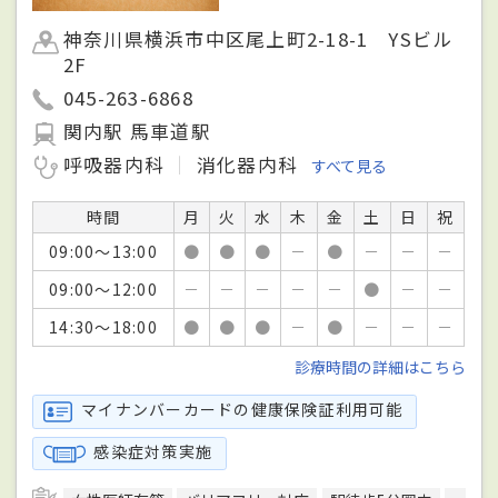
神奈川県横浜市中区尾上町2-18-1 YSビル
2F
045-263-6868
関内駅 馬車道駅
呼吸器内科
消化器内科
すべて見る
時間
月
火
水
木
金
土
日
祝
09:00～13:00
●
●
●
－
●
－
－
－
09:00～12:00
－
－
－
－
－
●
－
－
14:30～18:00
●
●
●
－
●
－
－
－
診療時間の詳細はこちら
マイナンバーカードの健康保険証利用可能
感染症対策実施