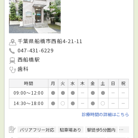
千葉県船橋市西船4-21-11
047-431-6229
西船橋駅
歯科
時間
月
火
水
木
金
土
日
祝
09:00～12:00
●
●
●
－
●
●
－
－
14:30～18:00
●
○
●
－
●
○
－
－
診療時間の詳細はこちら
バリアフリー対応
駐車場あり
駅徒歩5分圏内
予約可