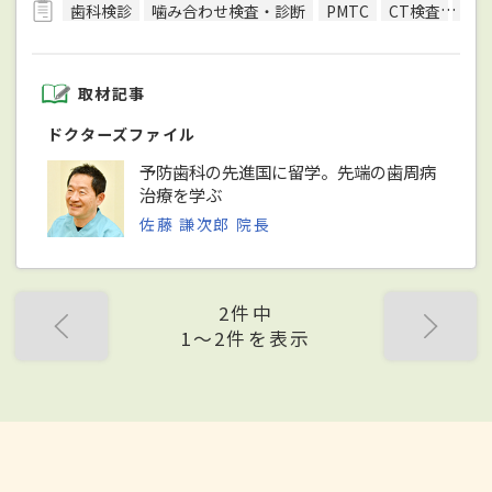
歯科検診
噛み合わせ検査・診断
PMTC
CT検査
レン
取材記事
ドクターズファイル
予防歯科の先進国に留学。先端の歯周病
治療を学ぶ
佐藤 謙次郎 院長
2件中
1〜2件を表示