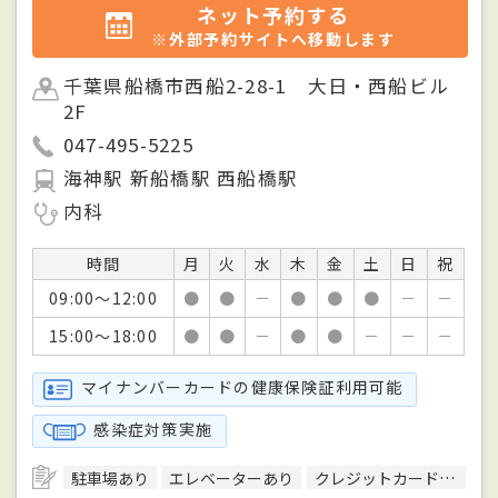
ネット予約する
※外部予約サイトへ移動します
千葉県船橋市西船2-28-1 大日・西船ビル
2F
047-495-5225
海神駅 新船橋駅 西船橋駅
内科
時間
月
火
水
木
金
土
日
祝
09:00～12:00
●
●
－
●
●
●
－
－
15:00～18:00
●
●
－
●
●
－
－
－
マイナンバーカードの健康保険証利用可能
感染症対策実施
駐車場あり
エレベーターあり
クレジットカード対応