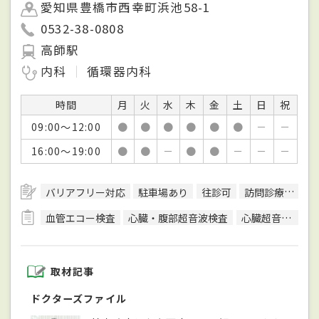
愛知県豊橋市西幸町浜池58-1
0532-38-0808
高師駅
内科
循環器内科
時間
月
火
水
木
金
土
日
祝
09:00～12:00
●
●
●
●
●
●
－
－
16:00～19:00
●
●
－
●
●
－
－
－
バリアフリー対応
駐車場あり
往診可
訪問診療可
日
血管エコー検査
心臓・腹部超音波検査
心臓超音波（エコー）検査
取材記事
ドクターズファイル