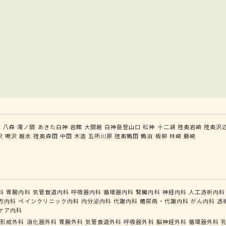
森
八森
滝ノ間
あきた白神
岩館
大間越
白神岳登山口
松神
十二湖
陸奥岩崎
陸奥沢
沢
鳴沢
越水
陸奥森田
中田
木造
五所川原
陸奥鶴田
鶴泊
板柳
林崎
藤崎
科
胃腸内科
気管食道内科
呼吸器内科
循環器内科
腎臓内科
神経内科
人工透析内科
方内科
ペインクリニック内科
内分泌内科
代謝内科
糖尿病・代謝内科
がん内科
透
ケア内科
形成外科
消化器外科
胃腸外科
気管食道外科
呼吸器外科
脳神経外科
循環器外科