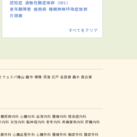
認知症
過敏性腸症候群（IBS）
更年期障害
歯周病
睡眠時無呼吸症候群
片頭痛
すべてをクリア
辺
ウェスパ椿山
艫作
横磯
深浦
広戸
追良瀬
驫木
風合瀬
糖尿病内科
心臓内科
血液内科
腫瘍内科
感染症内科
析内科
女性内科
脳神経内科
老年内科
疼痛緩和内科
肝臓内科
乳腺外科
心臓血管外科
心臓外科
腫瘍外科
胸部外科
腹部外科