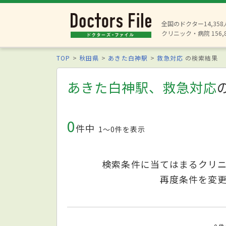
全国のドクター14,35
クリニック・病院 156,
TOP
秋田県
あきた白神駅
救急対応
の検索結果
あきた白神駅、救急対応
0
件中
1〜0件を表示
検索条件に当てはまるクリ
再度条件を変