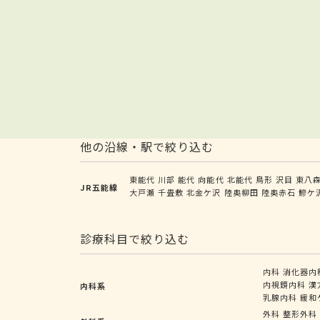
他の沿線・駅で絞り込む
東能代
川部
能代
向能代
北能代
鳥形
沢目
東八
JR五能線
大戸瀬
千畳敷
北金ケ沢
陸奥柳田
陸奥赤石
鰺ケ
診療科目で絞り込む
内科
消化器内
内視鏡内科
漢
内科系
乳腺内科
緩和
外科
整形外科