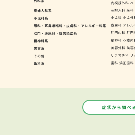
外科系
内視鏡外科
ペ
産婦人科
産科
産婦人科系
小児科
小児外
小児科系
皮膚科
アレル
眼科・耳鼻咽喉科・皮膚科・アレルギー科系
肛門内科
肛門
肛門・泌尿器・性感染症系
精神科
心療内
精神科系
美容外科
美容
美容系
リウマチ科
リ
その他
歯科
矯正歯科
歯科系
症状から調べ