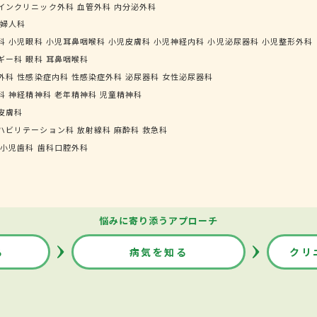
インクリニック外科
血管外科
内分泌外科
婦人科
科
小児眼科
小児耳鼻咽喉科
小児皮膚科
小児神経内科
小児泌尿器科
小児整形外科
ギー科
眼科
耳鼻咽喉科
外科
性感染症内科
性感染症外科
泌尿器科
女性泌尿器科
科
神経精神科
老年精神科
児童精神科
皮膚科
ハビリテーション科
放射線科
麻酔科
救急科
小児歯科
歯科口腔外科
悩みに寄り添うアプローチ
る
病気を知る
クリ