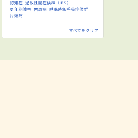
認知症
過敏性腸症候群（IBS）
更年期障害
歯周病
睡眠時無呼吸症候群
片頭痛
すべてをクリア