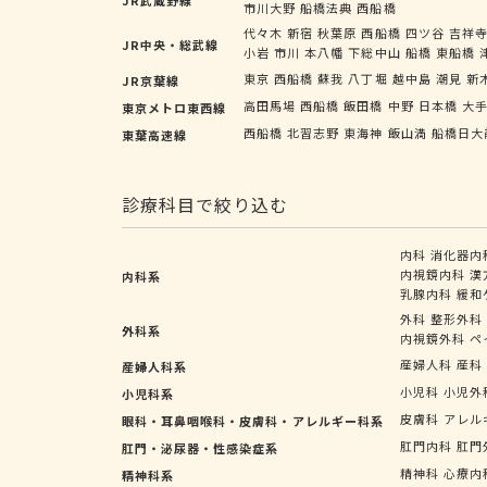
市川大野
船橋法典
西船橋
代々木
新宿
秋葉原
西船橋
四ツ谷
吉祥
JR中央・総武線
小岩
市川
本八幡
下総中山
船橋
東船橋
東京
西船橋
蘇我
八丁堀
越中島
潮見
新
JR京葉線
高田馬場
西船橋
飯田橋
中野
日本橋
大
東京メトロ東西線
西船橋
北習志野
東海神
飯山満
船橋日大
東葉高速線
診療科目で絞り込む
内科
消化器内
内視鏡内科
漢
内科系
乳腺内科
緩和
外科
整形外科
外科系
内視鏡外科
ペ
産婦人科
産科
産婦人科系
小児科
小児外
小児科系
皮膚科
アレル
眼科・耳鼻咽喉科・皮膚科・アレルギー科系
肛門内科
肛門
肛門・泌尿器・性感染症系
精神科
心療内
精神科系