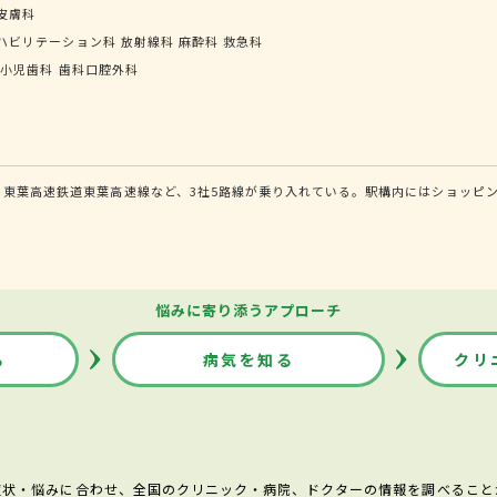
皮膚科
ハビリテーション科
放射線科
麻酔科
救急科
小児歯科
歯科口腔外科
・東葉高速鉄道東葉高速線など、3社5路線が乗り入れている。駅構内にはショッピ
悩みに寄り添うアプローチ
る
病気を知る
クリ
症状・悩みに合わせ、全国のクリニック・病院、ドクターの情報を調べること