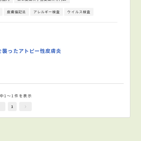
皮膚描記法
アレルギー検査
ウイルス検査
らを襲ったアトピー性皮膚炎
件中1～1件を表示
1