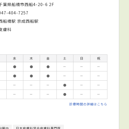
千葉県船橋市西船4-20-6 2F
047-404-7257
西船橋駅 京成西船駅
皮膚科
水
木
金
土
日
祝
●
●
●
－
－
－
●
●
●
－
－
－
－
－
－
●
－
－
－
－
－
●
－
－
診療時間の詳細はこちら
分圏内
日本皮膚科学会皮膚科専門医