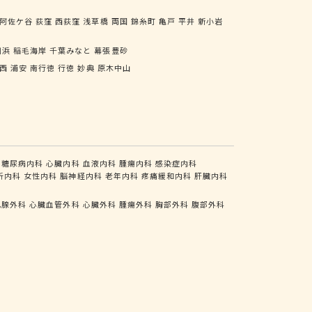
阿佐ケ谷
荻窪
西荻窪
浅草橋
両国
錦糸町
亀戸
平井
新小岩
川浜
稲毛海岸
千葉みなと
幕張豊砂
西
浦安
南行徳
行徳
妙典
原木中山
糖尿病内科
心臓内科
血液内科
腫瘍内科
感染症内科
析内科
女性内科
脳神経内科
老年内科
疼痛緩和内科
肝臓内科
乳腺外科
心臓血管外科
心臓外科
腫瘍外科
胸部外科
腹部外科