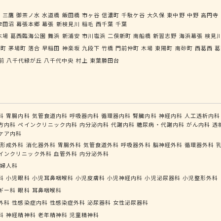
寺
三鷹
御茶ノ水
水道橋
飯田橋
市ヶ谷
信濃町
千駄ケ谷
大久保
東中野
中野
高円寺
津田沼
幕張本郷
幕張
新検見川
稲毛
西千葉
千葉
木場
葛西臨海公園
舞浜
新浦安
市川塩浜
二俣新町
南船橋
新習志野
海浜幕張
検見
手町
茅場町
落合
早稲田
神楽坂
九段下
竹橋
門前仲町
木場
東陽町
南砂町
西葛西
葛
前
八千代緑が丘
八千代中央
村上
東葉勝田台
科
胃腸内科
気管食道内科
呼吸器内科
循環器内科
腎臓内科
神経内科
人工透析内科
方内科
ペインクリニック内科
内分泌内科
代謝内科
糖尿病・代謝内科
がん内科
透
ケア内科
形成外科
消化器外科
胃腸外科
気管食道外科
呼吸器外科
脳神経外科
循環器外科
インクリニック外科
血管外科
内分泌外科
婦人科
科
小児眼科
小児耳鼻咽喉科
小児皮膚科
小児神経内科
小児泌尿器科
小児整形外科
ギー科
眼科
耳鼻咽喉科
外科
性感染症内科
性感染症外科
泌尿器科
女性泌尿器科
科
神経精神科
老年精神科
児童精神科