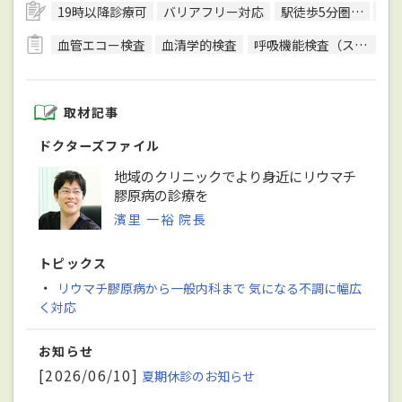
19時以降診療可
バリアフリー対応
駅徒歩5分圏内
予
血管エコー検査
血清学的検査
呼吸機能検査（スパイロメトリー）
取材記事
ドクターズファイル
地域のクリニックでより身近にリウマチ
膠原病の診療を
濱里 一裕 院長
トピックス
・
リウマチ膠原病から一般内科まで 気になる不調に幅広
く対応
お知らせ
[2026/06/10]
夏期休診のお知らせ