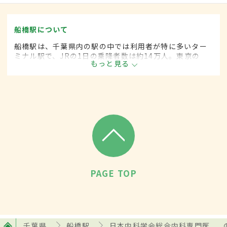
船橋駅について
船橋駅は、千葉県内の駅の中では利用者が特に多いター
ミナル駅で、JRの1日の乗降者数は約14万人。東京の
もっと見る
ベッドタウンとして発展し、古くからの住宅街と再開発
による新しい住宅が混在。大型商業施設も多く進出して
いる。
PAGE TOP
千葉県
船橋駅
日本内科学会総合内科専門医