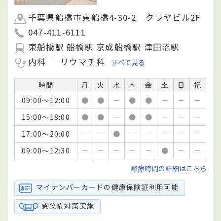
千葉県船橋市東船橋4-30-2 クラヤビル2F
047-411-6111
東船橋駅 船橋駅 京成船橋駅 津田沼駅
内科
リウマチ科
すべて見る
時間
月
火
水
木
金
土
日
祝
09:00～12:00
●
●
－
●
●
－
－
－
15:00～18:00
●
●
－
●
●
－
－
－
17:00～20:00
－
－
●
－
－
－
－
－
09:00～12:30
－
－
－
－
－
●
－
－
診療時間の詳細はこちら
マイナンバーカードの健康保険証利用可能
感染症対策実施