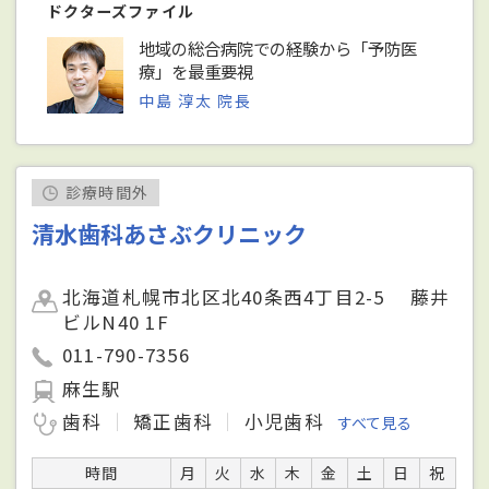
ドクターズファイル
地域の総合病院での経験から「予防医
療」を最重要視
中島 淳太 院長
診療時間外
清水歯科あさぶクリニック
北海道札幌市北区北40条西4丁目2-5 藤井
ビルN40 1F
011-790-7356
麻生駅
歯科
矯正歯科
小児歯科
すべて見る
時間
月
火
水
木
金
土
日
祝