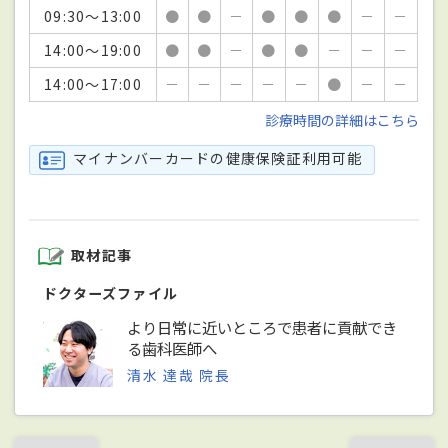
09:30～13:00
●
●
－
●
●
●
－
－
14:00～19:00
●
●
－
●
●
－
－
－
14:00～17:00
－
－
－
－
－
●
－
－
診療時間の詳細はこちら
マイナンバーカードの健康保険証利用可能
取材記事
ドクターズファイル
より日常に近いところで患者に貢献でき
る歯科医師へ
清水 達哉 院長