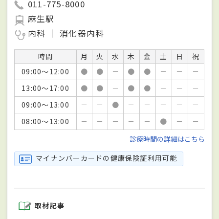
011-775-8000
麻生駅
内科
消化器内科
時間
月
火
水
木
金
土
日
祝
09:00～12:00
●
●
－
●
●
－
－
－
13:00～17:00
●
●
－
●
●
－
－
－
09:00～13:00
－
－
●
－
－
－
－
－
08:00～13:00
－
－
－
－
－
●
－
－
診療時間の詳細はこちら
マイナンバーカードの健康保険証利用可能
取材記事