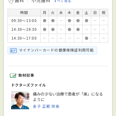
歯科
小児歯科
すべて見る
時間
月
火
水
木
金
土
日
祝
09:30～13:00
●
●
－
●
●
●
－
－
14:30～19:30
●
●
－
●
●
－
－
－
14:30～17:00
－
－
－
－
－
●
－
－
マイナンバーカードの健康保険証利用可能
取材記事
ドクターズファイル
痛みの少ない治療で患者が「楽」になる
ように
金子 正範 院長