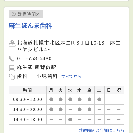
診療時間外
麻生ほんま歯科
北海道札幌市北区麻生町3丁目10-13 麻生
ハヤシビル4F
011-758-6480
麻生駅 新琴似駅
歯科
小児歯科
すべて見る
時間
月
火
水
木
金
土
日
祝
09:30～13:00
●
●
●
●
●
●
－
－
14:30～20:00
●
●
－
●
●
－
－
－
14:30～18:00
－
－
●
－
－
－
－
－
診療時間の詳細はこちら