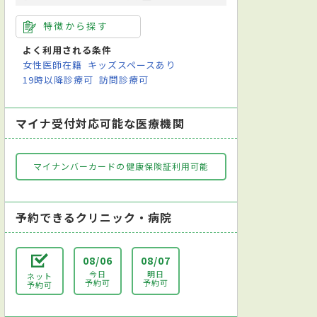
特徴から探す
免疫療法
超音波検査
CPAP療法
乳がん検診
尿検査
アレルギー検
よく利用される条件
女性医師在籍
キッズスペースあり
19時以降診療可
訪問診療可
マイナ受付対応可能な医療機関
マイナンバーカードの健康保険証利用可能
予約できるクリニック・病院
08/06
08/07
今日
明日
ネット
予約可
予約可
予約可