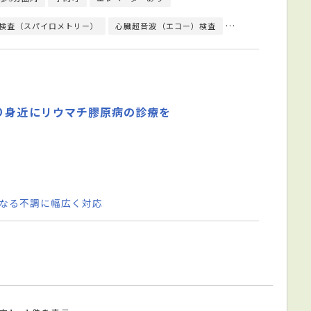
検査（スパイロメトリー）
心臓超音波（エコー）検査
心電図検査
舌下
り身近にリウマチ膠原病の診療を
になる不調に幅広く対応