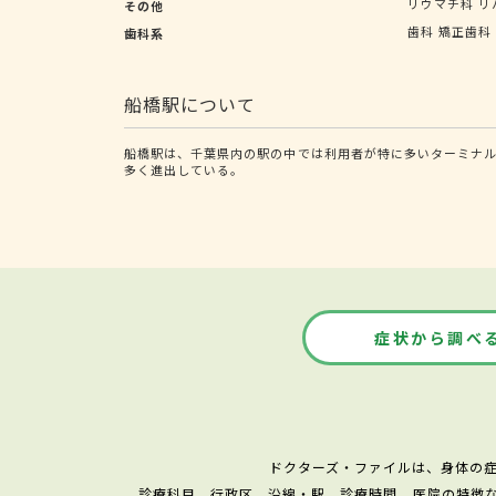
リウマチ科
リ
その他
歯科
矯正歯科
歯科系
船橋駅について
船橋駅は、千葉県内の駅の中では利用者が特に多いターミナル
多く進出している。
症状から調べ
ドクターズ・ファイルは、身体の
診療科目、行政区、沿線・駅、診療時間、医院の特徴