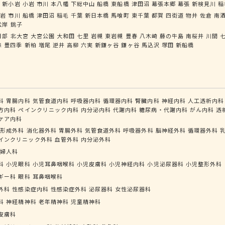
井
新小岩
小岩
市川
本八幡
下総中山
船橋
東船橋
津田沼
幕張本郷
幕張
新検見川
稲
小岩
市川
船橋
津田沼
稲毛
千葉
新日本橋
馬喰町
東千葉
都賀
四街道
物井
佐倉
南
松岸
銚子
日部
北大宮
大宮公園
大和田
七里
岩槻
東岩槻
豊春
八木崎
藤の牛島
南桜井
川間
森
豊四季
新柏
増尾
逆井
高柳
六実
新鎌ヶ谷
鎌ヶ谷
馬込沢
塚田
新船橋
科
胃腸内科
気管食道内科
呼吸器内科
循環器内科
腎臓内科
神経内科
人工透析内科
方内科
ペインクリニック内科
内分泌内科
代謝内科
糖尿病・代謝内科
がん内科
透
ケア内科
形成外科
消化器外科
胃腸外科
気管食道外科
呼吸器外科
脳神経外科
循環器外科
インクリニック外科
血管外科
内分泌外科
婦人科
科
小児眼科
小児耳鼻咽喉科
小児皮膚科
小児神経内科
小児泌尿器科
小児整形外科
ギー科
眼科
耳鼻咽喉科
外科
性感染症内科
性感染症外科
泌尿器科
女性泌尿器科
科
神経精神科
老年精神科
児童精神科
皮膚科