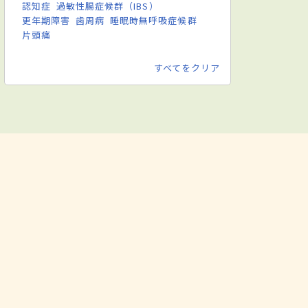
認知症
過敏性腸症候群（IBS）
更年期障害
歯周病
睡眠時無呼吸症候群
片頭痛
すべてをクリア