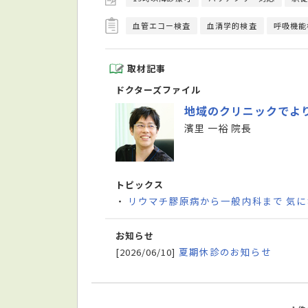
血管エコー検査
血清学的検査
呼吸機能
取材記事
ドクターズファイル
地域のクリニックでよ
濱里 一裕 院長
トピックス
リウマチ膠原病から一般内科まで 気
・
お知らせ
夏期休診のお知らせ
[2026/06/10]