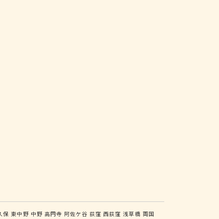
久保
東中野
中野
高円寺
阿佐ケ谷
荻窪
西荻窪
浅草橋
両国