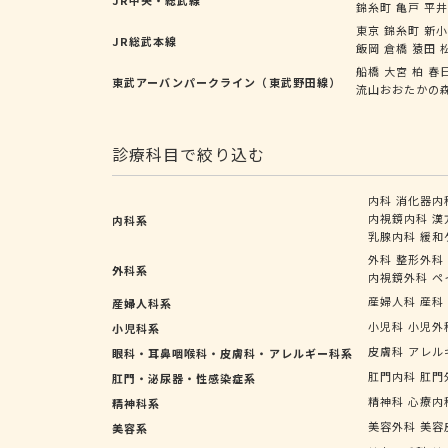
錦糸町
亀戸
平
東京
錦糸町
新
JR総武本線
飯岡
倉橋
猿田
船橋
大宮
柏
春
東武アーバンパークライン（東武野田線）
流山おおたかの
診療科目で絞り込む
内科
消化器内
内視鏡内科
漢
内科系
乳腺内科
緩和
外科
整形外科
外科系
内視鏡外科
ペ
産婦人科
産科
産婦人科系
小児科
小児外
小児科系
皮膚科
アレル
眼科・耳鼻咽喉科・皮膚科・アレルギー科系
肛門内科
肛門
肛門・泌尿器・性感染症系
精神科
心療内
精神科系
美容外科
美容
美容系