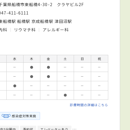
千葉県船橋市東船橋4-30-2 クラヤビル2F
047-411-6111
東船橋駅 船橋駅 京成船橋駅 津田沼駅
内科
リウマチ科
アレルギー科
水
木
金
土
日
祝
－
●
●
－
－
－
－
●
●
－
－
－
●
－
－
－
－
－
－
－
－
●
－
－
診療時間の詳細はこちら
感染症対策実施
歩5分圏内
予約可
エレベーターあり
クレジットカード対応
健康診