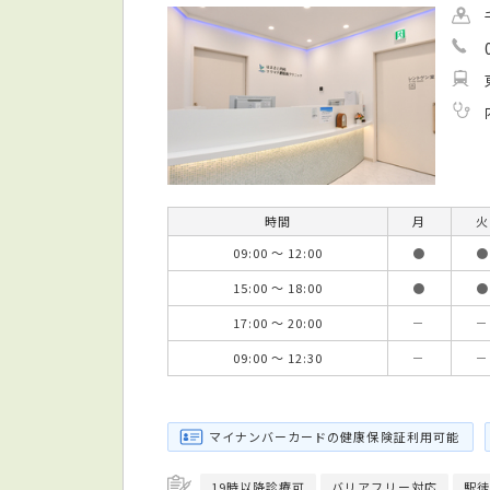
時間
月
火
09:00 ～ 12:00
●
●
15:00 ～ 18:00
●
●
17:00 ～ 20:00
－
－
09:00 ～ 12:30
－
－
マイナンバーカードの健康保険証利用可能
19時以降診療可
バリアフリー対応
駅徒