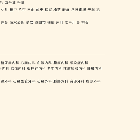
毛
西千葉
千葉
酒々井
榎戸
八街
日向
成東
松尾
横芝
飯倉
八日市場
干潟
旭
七光台
清水公園
愛宕
野田市
梅郷
運河
江戸川台
初石
糖尿病内科
心臓内科
血液内科
腫瘍内科
感染症内科
析内科
女性内科
脳神経内科
老年内科
疼痛緩和内科
肝臓内科
乳腺外科
心臓血管外科
心臓外科
腫瘍外科
胸部外科
腹部外科