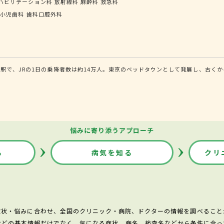
ハビリテーション科
放射線科
麻酔科
救急科
小児歯科
歯科口腔外科
駅で、JRの1日の乗降者数は約14万人。東京のベッドタウンとして発展し、古く
悩みに寄り添うアプローチ
る
病気を知る
クリ
症状・悩みに合わせ、全国のクリニック・病院、ドクターの情報を調べること
などの基本情報だけでなく、気になる症状、病名、検査名などから条件に合っ