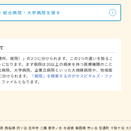
・総合病院・大学病院を探す
て
療所、医院）」の2つに分けられます。この2つの違いを知るこ
うになります。まず病院は20以上の病床を持つ医療機関のこと
立病院、大学病院、企業立病院といった大規模病院や、地域医
に分けられます。
「病院」を検索するのがホスピタルズ・ファ
・ファイルとなります。
葉原
西船橋
四ツ谷
吉祥寺
三鷹
御茶ノ水
水道橋
飯田橋
市ヶ谷
信濃町
千駄ケ谷
大