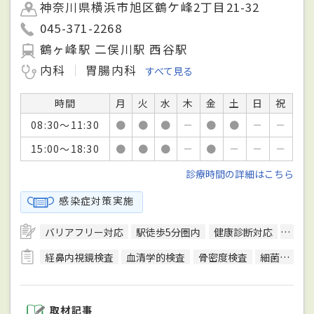
神奈川県横浜市旭区鶴ケ峰2丁目21-32
045-371-2268
鶴ヶ峰駅 二俣川駅 西谷駅
内科
胃腸内科
すべて見る
時間
月
火
水
木
金
土
日
祝
08:30～11:30
●
●
●
－
●
●
－
－
15:00～18:30
●
●
●
－
●
－
－
－
診療時間の詳細はこちら
感染症対策実施
バリアフリー対応
駅徒歩5分圏内
健康診断対応
日本
経鼻内視鏡検査
血清学的検査
骨密度検査
細菌検査
取材記事