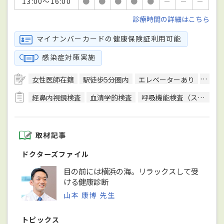
13:00～16:00
●
●
●
●
●
－
－
－
診療時間の詳細はこちら
マイナンバーカードの健康保険証利用可能
感染症対策実施
女性医師在籍
駅徒歩5分圏内
エレベーターあり
クレ
経鼻内視鏡検査
血清学的検査
呼吸機能検査（スパイロメトリー）
取材記事
ドクターズファイル
目の前には横浜の海。リラックスして受
ける健康診断
山本 康博 先生
トピックス