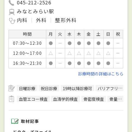
045-212-2526
みなとみらい駅
内科
外科
整形外科
時間
月
火
水
木
金
土
日
祝
07:30～12:30
●
－
●
●
●
●
●
－
12:00～17:00
△
－
△
△
△
△
△
－
16:30～21:30
●
－
●
●
●
●
●
－
診療時間の詳細はこちら
日曜診療
祝日診療
19時以降診療可
バリアフリー対応
血管エコー検査
血清学的検査
骨密度検査
骨量測定
取材記事