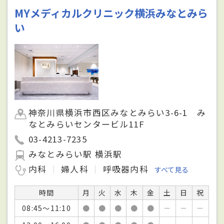
MYメディカルクリニック横浜みなとみら
い
神奈川県横浜市西区みなとみらい3-6-1 み
なとみらいセンタービル11F
03-4213-7235
みなとみらい駅 横浜駅
内科
婦人科
呼吸器内科
すべて見る
時間
月
火
水
木
金
土
日
祝
08:45～11:10
●
●
●
●
●
－
－
－