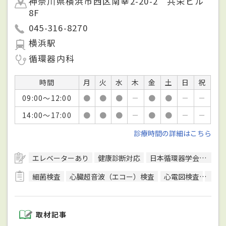
神奈川県横浜市西区南幸2-20-2 共栄ビル
8F
045-316-8270
横浜駅
循環器内科
時間
月
火
水
木
金
土
日
祝
09:00～12:00
●
●
●
－
●
●
－
－
14:00～17:00
●
●
●
－
●
●
－
－
診療時間の詳細はこちら
エレベーターあり
健康診断対応
日本循環器学会循環器専門医
細菌検査
心臓超音波（エコー）検査
心電図検査
尿検
取材記事