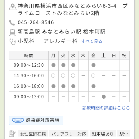
神奈川県横浜市西区みなとみらい6-3-4 プ
ライムコーストみなとみらい2階
045-264-8546
新高島駅 みなとみらい駅 桜木町駅
小児科
アレルギー科
すべて見る
時間
月
火
水
木
金
土
日
祝
09:00～12:30
●
●
●
－
●
－
－
－
14:30～16:00
○
○
○
－
○
－
－
－
16:00～18:00
●
●
●
－
●
－
－
－
09:00～13:00
－
－
－
－
－
●
－
－
診療時間の詳細はこちら
感染症対策実施
女性医師在籍
バリアフリー対応
駐車場あり
駅徒歩5分圏内