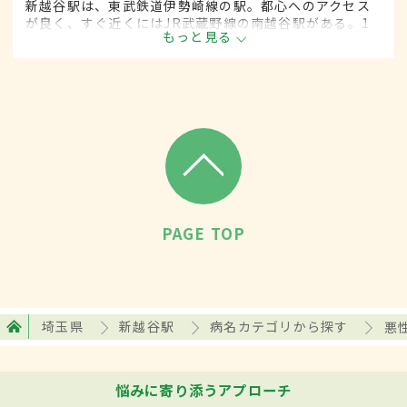
新越谷駅は、東武鉄道伊勢崎線の駅。都心へのアクセス
が良く、すぐ近くにはJR武蔵野線の南越谷駅がある。1
もっと見る
日の平均乗降客は15万人近く、東武鉄道伊勢崎線の中で
は第2位。駅周辺には飲食店が多く見られ、近くに大学病
院もある。
PAGE TOP
埼玉県
新越谷駅
病名カテゴリから探す
悪
悩みに寄り添うアプローチ