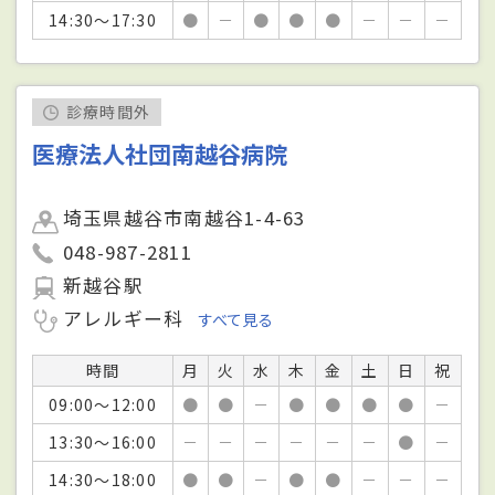
14:30～17:30
●
－
●
●
●
－
－
－
診療時間外
医療法人社団南越谷病院
埼玉県越谷市南越谷1-4-63
048-987-2811
新越谷駅
アレルギー科
すべて見る
時間
月
火
水
木
金
土
日
祝
09:00～12:00
●
●
－
●
●
●
●
－
13:30～16:00
－
－
－
－
－
－
●
－
14:30～18:00
●
●
－
●
●
－
－
－