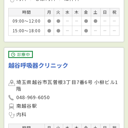
時間
月
火
水
木
金
土
日
祝
09:00～12:00
●
●
－
－
●
●
－
－
15:00～18:00
●
●
－
－
●
－
－
－
診療中
越谷呼吸器クリニック
埼玉県越谷市瓦曽根3丁目7番6号 小柳ビル1
階
048-969-6050
南越谷駅
内科
時間
月
火
水
木
金
土
日
祝