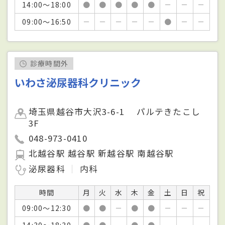
14:00～18:00
●
●
●
●
●
－
－
－
09:00～16:50
－
－
－
－
－
●
－
－
診療時間外
いわさ泌尿器科クリニック
埼玉県越谷市大沢3-6-1 パルテきたこし
3F
048-973-0410
北越谷駅 越谷駅 新越谷駅 南越谷駅
泌尿器科
内科
時間
月
火
水
木
金
土
日
祝
09:00～12:30
●
●
－
●
●
－
－
－
14:30～18:30
●
●
－
●
●
－
－
－