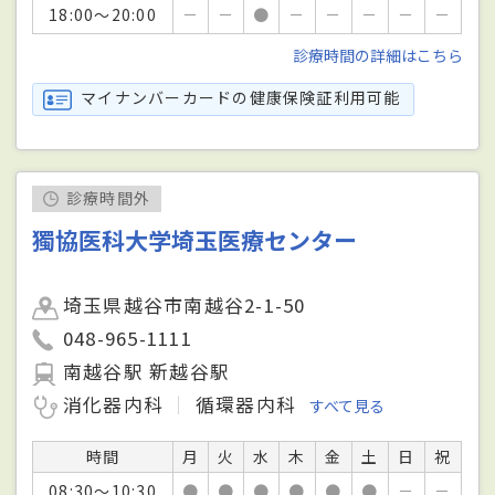
18:00～20:00
－
－
●
－
－
－
－
－
診療時間の詳細はこちら
マイナンバーカードの健康保険証利用可能
診療時間外
獨協医科大学埼玉医療センター
埼玉県越谷市南越谷2-1-50
048-965-1111
南越谷駅 新越谷駅
消化器内科
循環器内科
すべて見る
時間
月
火
水
木
金
土
日
祝
08:30～10:30
●
●
●
●
●
●
－
－