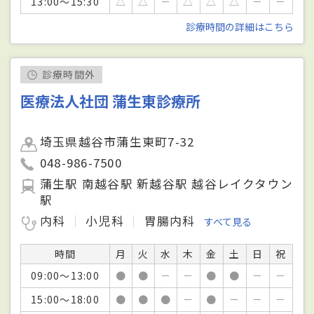
13:00～15:30
△
△
－
△
△
△
－
－
診療時間の詳細はこちら
診療時間外
医療法人社団 蒲生東診療所
埼玉県越谷市蒲生東町7-32
048-986-7500
蒲生駅 南越谷駅 新越谷駅 越谷レイクタウン
駅
内科
小児科
胃腸内科
すべて見る
時間
月
火
水
木
金
土
日
祝
09:00～13:00
●
●
－
－
●
●
－
－
15:00～18:00
●
●
●
－
●
－
－
－