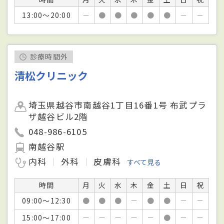
13:00～20:00
－
●
●
●
●
●
－
－
診療時間外
清松クリニック
埼玉県越谷市南越谷1丁目16番1号 布武プラ
ザ越谷ビル2階
048-986-6105
南越谷駅
内科
外科
皮膚科
すべて見る
時間
月
火
水
木
金
土
日
祝
09:00～12:30
●
●
●
－
●
●
－
－
15:00～17:00
－
－
－
－
－
●
－
－