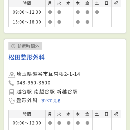
時間
月
火
水
木
金
土
日
祝
09:00～12:30
●
●
－
●
●
●
－
－
15:00～18:30
●
●
－
●
●
－
－
－
診療時間外
松田整形外科
埼玉県越谷市瓦曽根2-1-14
048-960-3600
越谷駅 南越谷駅 新越谷駅
整形外科
すべて見る
時間
月
火
水
木
金
土
日
祝
09:00～12:30
●
●
●
●
●
－
－
－