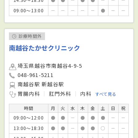
09:00～13:00
－
－
－
－
－
●
－
－
診療時間外
南越谷たかせクリニック
埼玉県越谷市南越谷4-9-5
048-961-5211
南越谷駅 新越谷駅
胃腸内科
肛門外科
内科
すべて見る
時間
月
火
水
木
金
土
日
祝
09:00～12:00
●
●
－
●
●
●
－
－
13:00～18:30
●
●
－
●
●
○
－
－