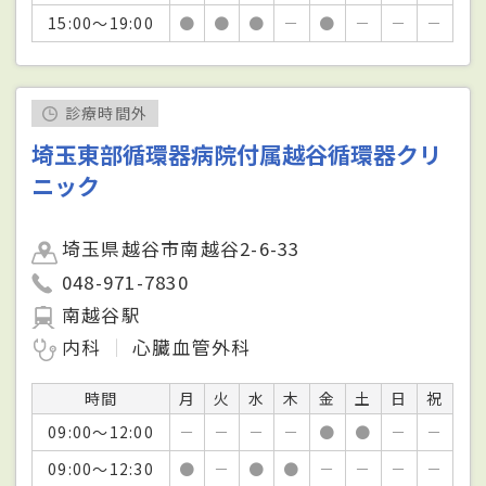
15:00～19:00
●
●
●
－
●
－
－
－
診療時間外
埼玉東部循環器病院付属越谷循環器クリ
ニック
埼玉県越谷市南越谷2-6-33
048-971-7830
南越谷駅
内科
心臓血管外科
時間
月
火
水
木
金
土
日
祝
09:00～12:00
－
－
－
－
●
●
－
－
09:00～12:30
●
－
●
●
－
－
－
－