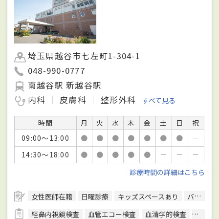
埼玉県越谷市七左町1-304-1
048-990-0777
南越谷駅 新越谷駅
内科
皮膚科
整形外科
すべて見る
時間
月
火
水
木
金
土
日
祝
09:00～13:00
●
●
●
●
●
●
●
－
14:30～18:00
●
●
●
●
●
－
－
－
診療時間の詳細はこちら
女性医師在籍
日曜診療
キッズスペースあり
バリアフリー対応
経鼻内視鏡検査
血管エコー検査
血清学的検査
呼吸機