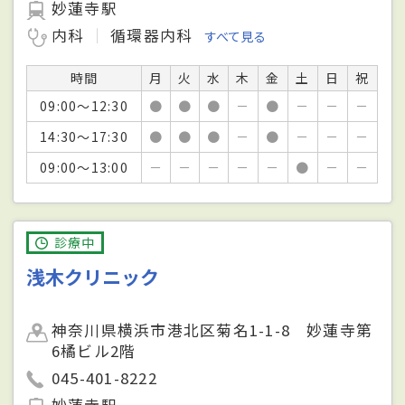
妙蓮寺駅
内科
循環器内科
すべて見る
時間
月
火
水
木
金
土
日
祝
09:00～12:30
●
●
●
－
●
－
－
－
14:30～17:30
●
●
●
－
●
－
－
－
09:00～13:00
－
－
－
－
－
●
－
－
診療中
浅木クリニック
神奈川県横浜市港北区菊名1-1-8 妙蓮寺第
6橘ビル2階
045-401-8222
妙蓮寺駅