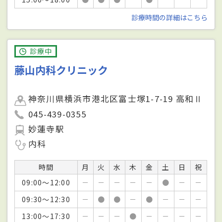
診療時間の詳細はこちら
診療中
藤山内科クリニック
神奈川県横浜市港北区富士塚1-7-19 高和Ⅱ
045-439-0355
妙蓮寺駅
内科
時間
月
火
水
木
金
土
日
祝
09:00～12:00
－
－
－
－
－
●
－
－
09:30～12:30
－
●
●
－
●
－
－
－
13:00～17:30
－
－
－
●
－
－
－
－