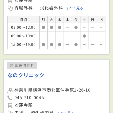
胃腸外科
消化器外科
すべて見る
時間
月
火
水
木
金
土
日
祝
09:00～12:00
●
●
●
－
●
－
－
－
09:00～13:00
－
－
－
－
－
●
－
－
15:00～19:00
●
●
●
－
●
－
－
－
診療時間外
なのクリニック
神奈川県横浜市港北区仲手原1-26-10
045-710-0045
妙蓮寺駅
内科
消化器内科
すべて見る