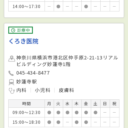
14:00～17:30
－
●
－
－
●
－
－
－
診療中
くろき医院
神奈川県横浜市港北区仲手原2-21-13リアル
ビルディング妙蓮寺1階
045-434-8477
妙蓮寺駅
内科
小児科
皮膚科
時間
月
火
水
木
金
土
日
祝
09:00～12:30
●
●
●
●
●
●
－
－
15:00～18:30
●
●
－
●
●
－
－
－