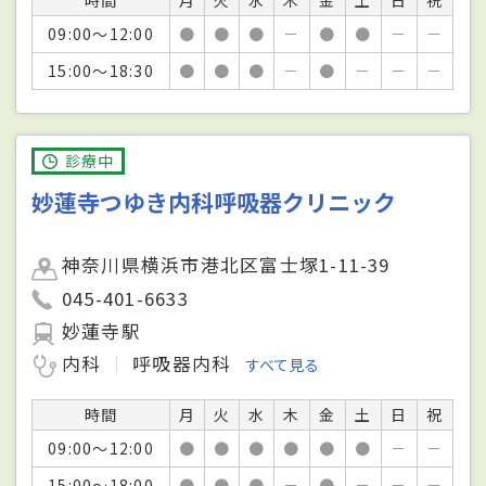
09:00～12:00
●
●
●
－
●
●
－
－
15:00～18:30
●
●
●
－
●
－
－
－
診療中
妙蓮寺つゆき内科呼吸器クリニック
神奈川県横浜市港北区富士塚1-11-39
045-401-6633
妙蓮寺駅
内科
呼吸器内科
すべて見る
時間
月
火
水
木
金
土
日
祝
09:00～12:00
●
●
●
●
●
●
－
－
15:00～18:00
●
●
●
－
●
－
－
－