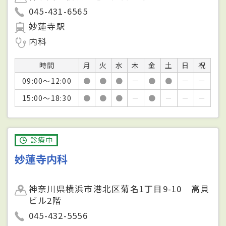
045-431-6565
妙蓮寺駅
内科
時間
月
火
水
木
金
土
日
祝
09:00～12:00
●
●
●
－
●
●
－
－
15:00～18:30
●
●
●
－
●
－
－
－
診療中
妙蓮寺内科
神奈川県横浜市港北区菊名1丁目9-10 高貝
ビル2階
045-432-5556