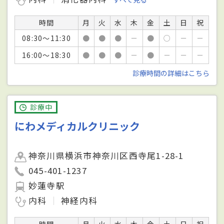
時間
月
火
水
木
金
土
日
祝
08:30～11:30
●
●
●
－
●
○
－
－
16:00～18:30
●
●
●
－
●
－
－
－
診療時間の詳細はこちら
診療中
にわメディカルクリニック
神奈川県横浜市神奈川区西寺尾1-28-1
045-401-1237
妙蓮寺駅
内科
神経内科
時間
月
火
水
木
金
土
日
祝