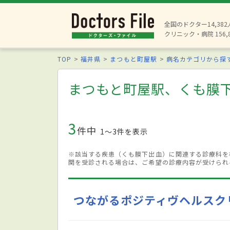
全国のドクター14,38
クリニック・病院 156,
TOP
福井県
まつもと町屋駅
病名カテゴリから探
まつもと町屋駅、くも膜
3
件中
1〜3件を表示
※該当する疾患（くも膜下出血）に関連する診療科を
関を受診される場合は、ご希望の診療内容が受けられ
つながるポジティヴヘルスク