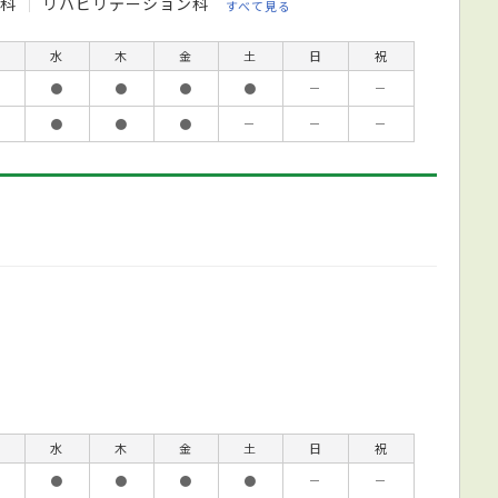
外科
リハビリテーション科
すべて見る
水
木
金
土
日
祝
●
●
●
●
－
－
●
●
●
－
－
－
水
木
金
土
日
祝
●
●
●
●
－
－