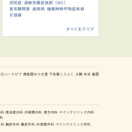
認知症
過敏性腸症候群（IBS）
更年期障害
歯周病
睡眠時無呼吸症候群
片頭痛
すべてをクリア
春江ハートピア
西長田ゆりの里
下兵庫こうふく
大関
本荘
番田
内科
感染症内科
内視鏡内科
漢方内科
ペインクリニック内科
科
外科
胸部外科
腹部外科
内視鏡外科
ペインクリニック外科