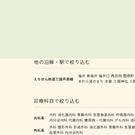
他の沿線・駅で絞り込む
福井
新福井
福井口
西別院
田原町
えちぜん鉄道三国芦原線
あわら湯のまち
水居
三国神社
三
診療科目で絞り込む
内科
消化器内科
胃腸内科
気管食道内科
呼吸器内科
内科系
内分泌内科
代謝内科
糖尿病・代謝内科
がん内科
透
外科
整形外科
形成外科
消化器外科
胃腸外科
気管
外科系
血管外科
内分泌外科