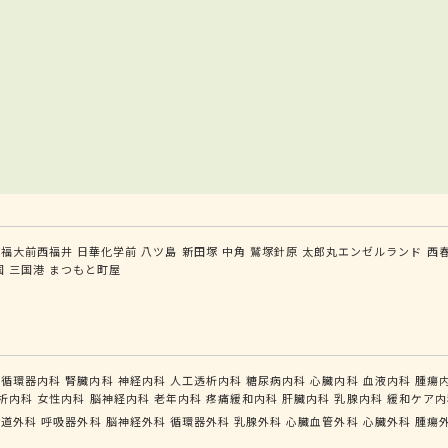
福大前西福井
日華化学前
八ツ島
新田塚
中角
鷲塚針原
太郎丸エンゼルランド
西
国
三国港
まつもと町屋
循環器内科
腎臓内科
神経内科
人工透析内科
糖尿病内科
心臓内科
血液内科
腫瘍
析内科
女性内科
脳神経内科
老年内科
疼痛緩和内科
肝臓内科
乳腺内科
緩和ケア内
食道外科
呼吸器外科
脳神経外科
循環器外科
乳腺外科
心臓血管外科
心臓外科
腫瘍