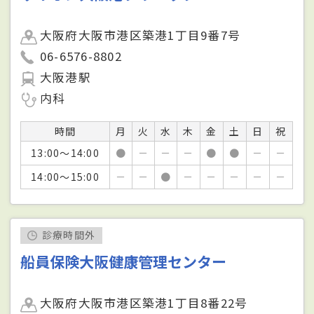
大阪府大阪市港区築港1丁目9番7号
06-6576-8802
大阪港駅
内科
時間
月
火
水
木
金
土
日
祝
13:00～14:00
●
－
－
－
●
●
－
－
14:00～15:00
－
－
●
－
－
－
－
－
診療時間外
船員保険大阪健康管理センター
大阪府大阪市港区築港1丁目8番22号