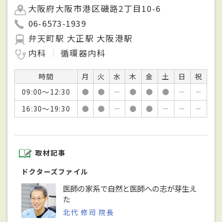
大阪府大阪市港区磯路2丁目10-6
06-6573-1939
弁天町駅 大正駅 大阪港駅
内科
循環器内科
時間
月
火
水
木
金
土
日
祝
09:00～12:30
●
●
－
●
●
●
－
－
16:30～19:30
●
●
－
●
●
－
－
－
取材記事
ドクターズファイル
医師の家系で自然と医師への志が芽生え
た
北代 修司 院長