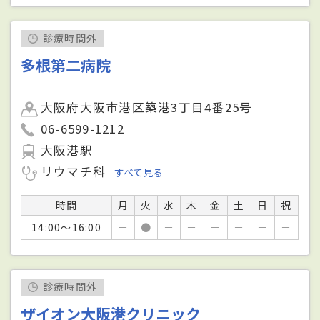
診療時間外
多根第二病院
大阪府大阪市港区築港3丁目4番25号
06-6599-1212
大阪港駅
リウマチ科
すべて見る
時間
月
火
水
木
金
土
日
祝
14:00～16:00
－
●
－
－
－
－
－
－
診療時間外
ザイオン大阪港クリニック