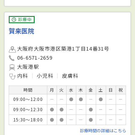
診療中
賀来医院
大阪府大阪市港区築港1丁目14番31号
06-6571-2659
大阪港駅
内科
小児科
皮膚科
時間
月
火
水
木
金
土
日
祝
09:00～12:00
－
－
●
●
－
●
－
－
09:00～12:30
●
●
－
－
●
－
－
－
15:30～18:00
●
●
－
－
●
－
－
－
診療時間の詳細はこちら