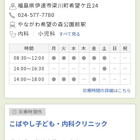
福島県伊達市梁川町希望ケ丘24
024-577-7780
やながわ希望の森公園前駅
内科
小児科
すべて見る
時間
月
火
水
木
金
土
日
祝
08:30～12:00
●
●
●
●
●
●
－
－
14:00～16:30
－
－
－
－
－
●
－
－
14:00～18:00
●
●
●
－
●
－
－
－
診療時間の詳細はこちら
診療時間外
こばやし子ども・内科クリニック