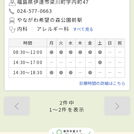
福島県伊達市梁川町字内町47
024-577-0663
やながわ希望の森公園前駅
内科
アレルギー科
すべて見る
時間
月
火
水
木
金
土
日
祝
08:30～12:00
●
●
●
●
●
●
－
－
14:30～17:00
－
－
－
－
－
●
－
－
14:30～18:30
●
●
●
－
●
－
－
－
診療時間の詳細はこちら
2件中
1〜2件を表示