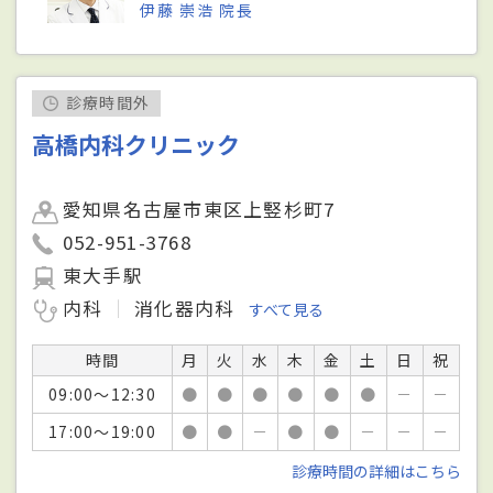
伊藤 崇浩 院長
診療時間外
高橋内科クリニック
愛知県名古屋市東区上竪杉町7
052-951-3768
東大手駅
内科
消化器内科
すべて見る
時間
月
火
水
木
金
土
日
祝
09:00～12:30
●
●
●
●
●
●
－
－
17:00～19:00
●
●
－
●
●
－
－
－
診療時間の詳細はこちら