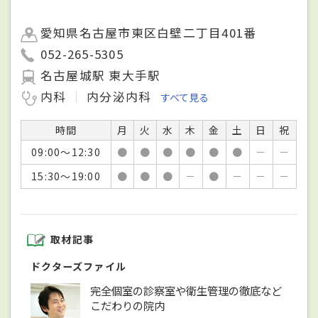
愛知県名古屋市東区白壁二丁目401番
052-265-5305
名古屋城駅 東大手駅
内科
内分泌内科
すべて見る
時間
月
火
水
木
金
土
日
祝
09:00～12:30
●
●
●
●
●
●
－
－
15:30～19:00
●
●
●
－
●
－
－
－
取材記事
ドクターズファイル
完全個室の診察室や衛生管理の徹底など
こだわりの院内