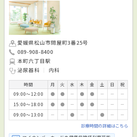
愛媛県松山市問屋町3番25号
089-908-8400
本町六丁目駅
泌尿器科
内科
時間
月
火
水
木
金
土
日
祝
09:00～12:00
●
●
－
●
●
－
－
－
15:00～18:00
●
●
－
●
●
－
－
－
09:00～13:00
－
－
●
－
－
●
－
－
診療時間の詳細はこちら