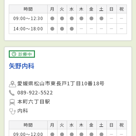
時間
月
火
水
木
金
土
日
祝
09:00～12:30
●
●
●
●
●
●
－
－
14:00～18:00
●
●
●
－
－
－
－
－
診療中
矢野内科
愛媛県松山市東長戸1丁目10番18号
089-922-5522
本町六丁目駅
内科
時間
月
火
水
木
金
土
日
祝
09:00～12:00
●
●
●
●
●
●
－
－