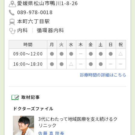
愛媛県松山市鴨川1-8-26
089-978-0018
本町六丁目駅
内科
循環器内科
時間
月
火
水
木
金
土
日
祝
09:00～12:00
●
●
●
－
●
●
●
△
16:00～18:30
●
●
△
－
●
●
－
－
診療時間の詳細はこちら
取材記事
ドクターズファイル
3代にわたって地域医療を支え続けるク
リニック
佐藤 真 院長