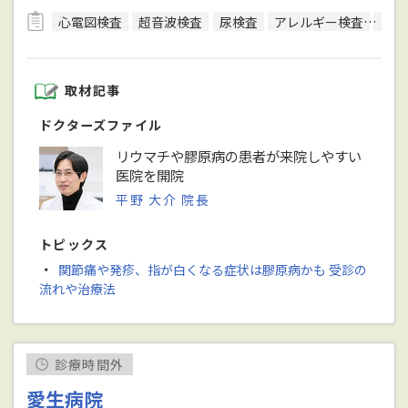
心電図検査
超音波検査
尿検査
アレルギー検査
便検
取材記事
ドクターズファイル
リウマチや膠原病の患者が来院しやすい
医院を開院
平野 大介 院長
トピックス
・
関節痛や発疹、指が白くなる症状は膠原病かも 受診の
流れや治療法
診療時間外
愛生病院