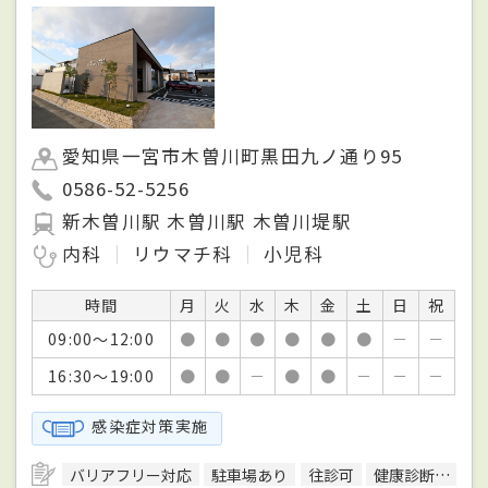
愛知県一宮市木曽川町黒田九ノ通り95
0586-52-5256
新木曽川駅 木曽川駅 木曽川堤駅
内科
リウマチ科
小児科
時間
月
火
水
木
金
土
日
祝
09:00～12:00
●
●
●
●
●
●
－
－
16:30～19:00
●
●
－
●
●
－
－
－
感染症対策実施
バリアフリー対応
駐車場あり
往診可
健康診断対応