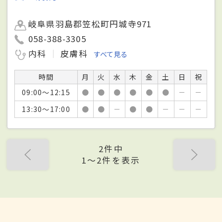
岐阜県羽島郡笠松町円城寺971
058-388-3305
内科
皮膚科
すべて見る
時間
月
火
水
木
金
土
日
祝
09:00～12:15
●
●
●
●
●
●
－
－
13:30～17:00
●
●
－
●
●
－
－
－
2件中
1〜2件を表示