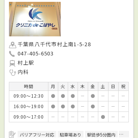
千葉県八千代市村上南1-5-28
047-405-6503
村上駅
内科
時間
月
火
水
木
金
土
日
祝
09:00～12:30
●
●
●
－
●
－
－
－
16:00～19:00
●
●
●
－
●
－
－
－
09:00～17:00
－
－
－
－
－
●
－
－
バリアフリー対応
駐車場あり
駅徒歩5分圏内
日本内