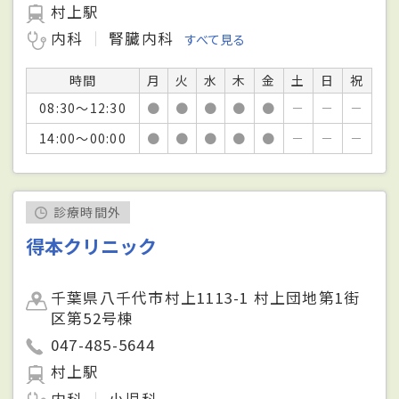
村上駅
内科
腎臓内科
すべて見る
時間
月
火
水
木
金
土
日
祝
08:30～12:30
●
●
●
●
●
－
－
－
14:00～00:00
●
●
●
●
●
－
－
－
診療時間外
得本クリニック
千葉県八千代市村上1113-1 村上団地第1街
区第52号棟
047-485-5644
村上駅
内科
小児科