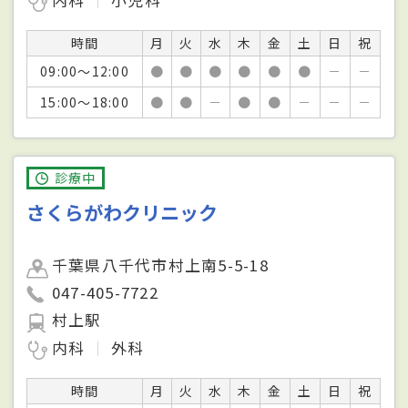
時間
月
火
水
木
金
土
日
祝
09:00～12:00
●
●
●
●
●
●
－
－
15:00～18:00
●
●
－
●
●
－
－
－
診療中
さくらがわクリニック
千葉県八千代市村上南5-5-18
047-405-7722
村上駅
内科
外科
時間
月
火
水
木
金
土
日
祝