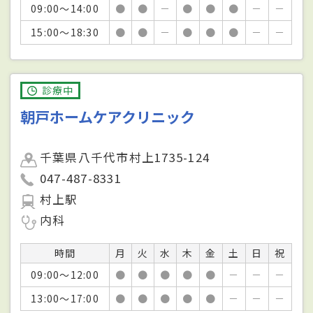
09:00～14:00
●
●
－
●
●
●
－
－
15:00～18:30
●
●
－
●
●
●
－
－
診療中
朝戸ホームケアクリニック
千葉県八千代市村上1735-124
047-487-8331
村上駅
内科
時間
月
火
水
木
金
土
日
祝
09:00～12:00
●
●
●
●
●
－
－
－
13:00～17:00
●
●
●
●
●
－
－
－