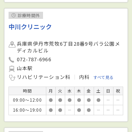
診療時間外
中川クリニック
兵庫県伊丹市荒牧6丁目28番9号バラ公園メ
ディカルビル
072-787-6966
山本駅
リハビリテーション科
内科
すべて見る
時間
月
火
水
木
金
土
日
祝
09:00～12:00
●
●
●
●
●
●
－
－
16:00～19:00
●
●
－
●
●
－
－
－