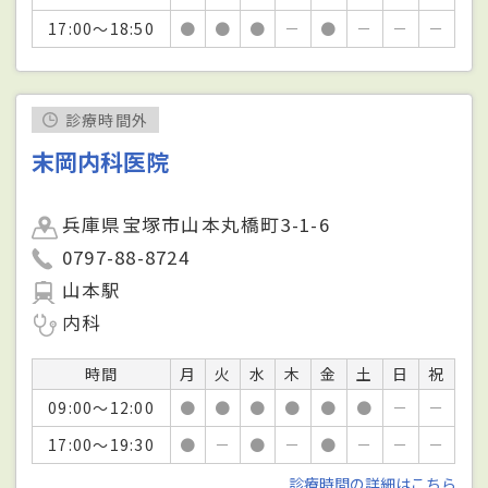
17:00～18:50
●
●
●
－
●
－
－
－
診療時間外
末岡内科医院
兵庫県宝塚市山本丸橋町3-1-6
0797-88-8724
山本駅
内科
時間
月
火
水
木
金
土
日
祝
09:00～12:00
●
●
●
●
●
●
－
－
17:00～19:30
●
－
●
－
●
－
－
－
診療時間の詳細はこちら