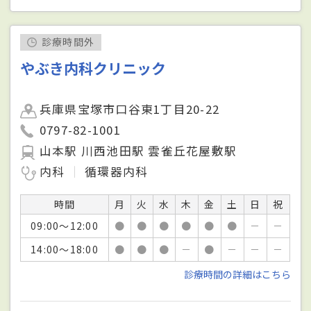
診療時間外
やぶき内科クリニック
兵庫県宝塚市口谷東1丁目20-22
0797-82-1001
山本駅 川西池田駅 雲雀丘花屋敷駅
内科
循環器内科
時間
月
火
水
木
金
土
日
祝
09:00～12:00
●
●
●
●
●
●
－
－
14:00～18:00
●
●
●
－
●
－
－
－
診療時間の詳細はこちら