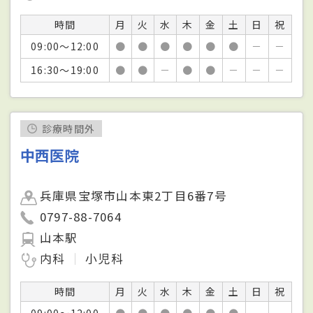
時間
月
火
水
木
金
土
日
祝
09:00～12:00
●
●
●
●
●
●
－
－
16:30～19:00
●
●
－
●
●
－
－
－
診療時間外
中西医院
兵庫県宝塚市山本東2丁目6番7号
0797-88-7064
山本駅
内科
小児科
時間
月
火
水
木
金
土
日
祝
09:00～12:00
●
●
●
●
●
●
－
－