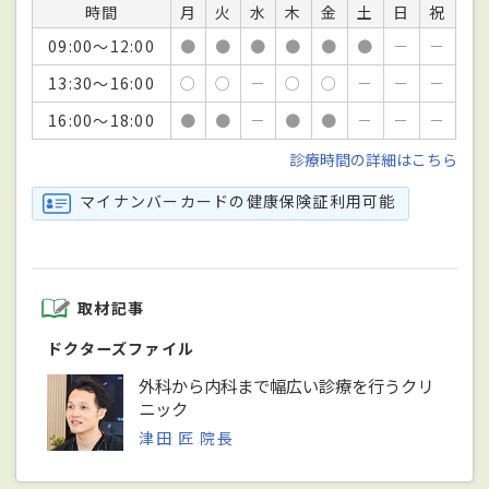
時間
月
火
水
木
金
土
日
祝
09:00～12:00
●
●
●
●
●
●
－
－
13:30～16:00
○
○
－
○
○
－
－
－
16:00～18:00
●
●
－
●
●
－
－
－
診療時間の詳細はこちら
マイナンバーカードの健康保険証利用可能
取材記事
ドクターズファイル
外科から内科まで幅広い診療を行うクリ
ニック
津田 匠 院長