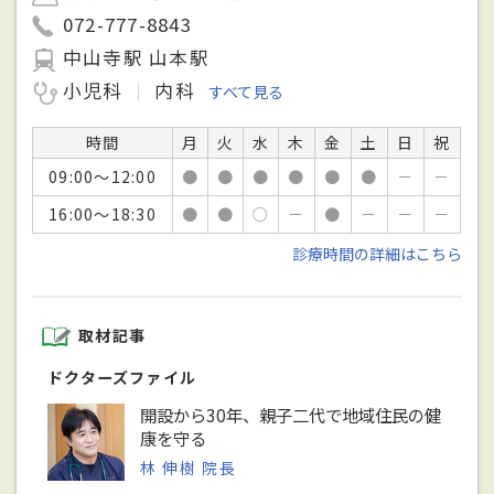
072-777-8843
中山寺駅 山本駅
小児科
内科
すべて見る
時間
月
火
水
木
金
土
日
祝
09:00～12:00
●
●
●
●
●
●
－
－
16:00～18:30
●
●
○
－
●
－
－
－
診療時間の詳細はこちら
取材記事
ドクターズファイル
開設から30年、親子二代で地域住民の健
康を守る
林 伸樹 院長