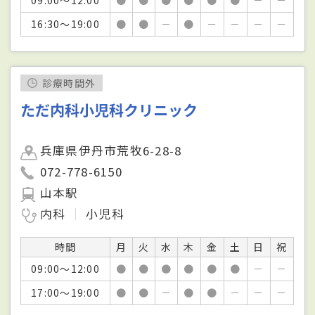
16:30～19:00
●
●
－
●
－
－
－
－
診療時間外
ただ内科小児科クリニック
兵庫県伊丹市荒牧6-28-8
072-778-6150
山本駅
内科
小児科
時間
月
火
水
木
金
土
日
祝
09:00～12:00
●
●
●
●
●
●
－
－
17:00～19:00
●
●
－
●
●
－
－
－