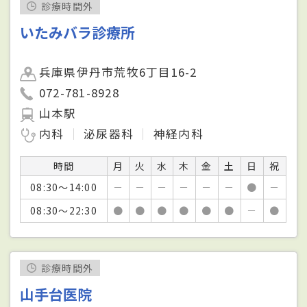
診療時間外
いたみバラ診療所
兵庫県伊丹市荒牧6丁目16-2
072-781-8928
山本駅
内科
泌尿器科
神経内科
時間
月
火
水
木
金
土
日
祝
08:30～14:00
－
－
－
－
－
－
●
－
08:30～22:30
●
●
●
●
●
●
－
●
診療時間外
山手台医院