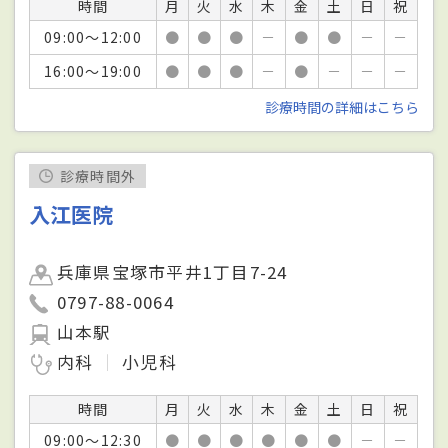
時間
月
火
水
木
金
土
日
祝
09:00～12:00
●
●
●
－
●
●
－
－
16:00～19:00
●
●
●
－
●
－
－
－
診療時間の詳細はこちら
診療時間外
入江医院
兵庫県宝塚市平井1丁目7-24
0797-88-0064
山本駅
内科
小児科
時間
月
火
水
木
金
土
日
祝
09:00～12:30
●
●
●
●
●
●
－
－