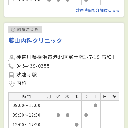
診療時間の詳細はこちら
診療時間外
藤山内科クリニック
神奈川県横浜市港北区富士塚1-7-19 高和Ⅱ
045-439-0355
妙蓮寺駅
内科
時間
月
火
水
木
金
土
日
祝
09:00～12:00
－
－
－
－
－
●
－
－
09:30～12:30
－
●
●
－
●
－
－
－
13:00～17:30
－
－
－
●
－
－
－
－