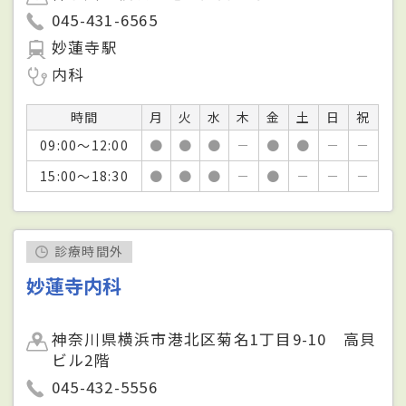
045-431-6565
妙蓮寺駅
内科
時間
月
火
水
木
金
土
日
祝
09:00～12:00
●
●
●
－
●
●
－
－
15:00～18:30
●
●
●
－
●
－
－
－
診療時間外
妙蓮寺内科
神奈川県横浜市港北区菊名1丁目9-10 高貝
ビル2階
045-432-5556