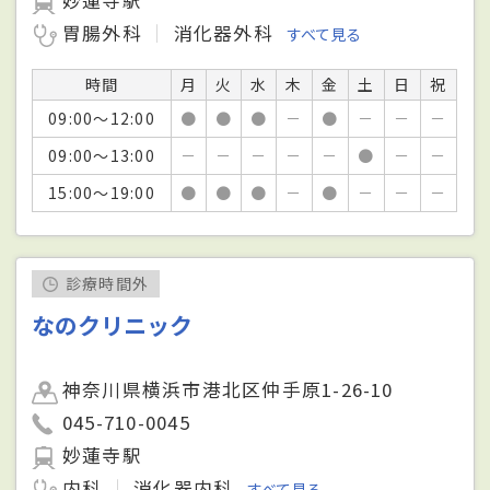
胃腸外科
消化器外科
すべて見る
時間
月
火
水
木
金
土
日
祝
09:00～12:00
●
●
●
－
●
－
－
－
09:00～13:00
－
－
－
－
－
●
－
－
15:00～19:00
●
●
●
－
●
－
－
－
診療時間外
なのクリニック
神奈川県横浜市港北区仲手原1-26-10
045-710-0045
妙蓮寺駅
内科
消化器内科
すべて見る