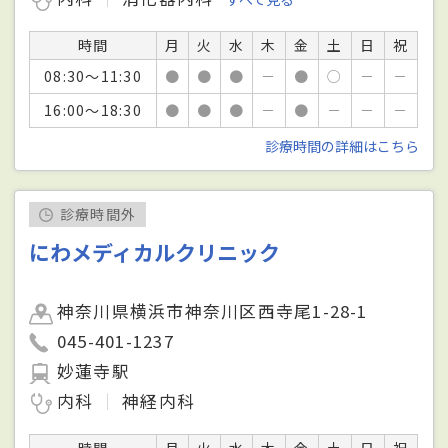
時間
月
火
水
木
金
土
日
祝
08:30～11:30
●
●
●
－
●
○
－
－
16:00～18:30
●
●
●
－
●
－
－
－
診療時間の詳細はこちら
診療時間外
にわメディカルクリニック
神奈川県横浜市神奈川区西寺尾1-28-1
045-401-1237
妙蓮寺駅
内科
神経内科
時間
月
火
水
木
金
土
日
祝