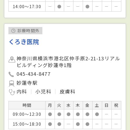
14:00～17:30
－
●
－
－
●
－
－
－
診療時間外
くろき医院
神奈川県横浜市港北区仲手原2-21-13リアル
ビルディング妙蓮寺1階
045-434-8477
妙蓮寺駅
内科
小児科
皮膚科
時間
月
火
水
木
金
土
日
祝
09:00～12:30
●
●
●
●
●
●
－
－
15:00～18:30
●
●
－
●
●
－
－
－