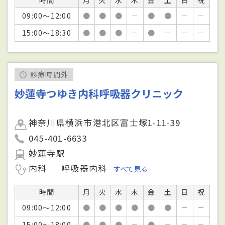
09:00～12:00
●
●
●
－
●
●
－
－
15:00～18:30
●
●
●
－
●
－
－
－
診療時間外
妙蓮寺つゆき内科呼吸器クリニック
神奈川県横浜市港北区富士塚1-11-39
045-401-6633
妙蓮寺駅
内科
呼吸器内科
すべて見る
時間
月
火
水
木
金
土
日
祝
09:00～12:00
●
●
●
●
●
●
－
－
15:00～18:00
●
●
●
－
●
－
－
－