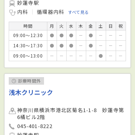
妙蓮寺駅
内科
循環器内科
すべて見る
時間
月
火
水
木
金
土
日
祝
09:00～12:30
●
●
●
－
●
－
－
－
14:30～17:30
●
●
●
－
●
－
－
－
09:00～13:00
－
－
－
－
－
●
－
－
診療時間外
浅木クリニック
神奈川県横浜市港北区菊名1-1-8 妙蓮寺第
6橘ビル2階
045-401-8222
妙蓮寺駅