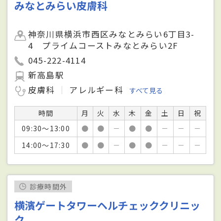
みなとみらい皮膚科
神奈川県横浜市西区みなとみらい6丁目3-
4 プライムコーストみなとみらい2F
045-222-4114
新高島駅
皮膚科
アレルギー科
すべて見る
時間
月
火
水
木
金
土
日
祝
09:30～13:00
●
●
－
●
●
－
－
－
14:00～17:30
●
●
－
●
●
－
－
－
診療時間外
横濱ゲートタワーヘルチェッククリニッ
ク