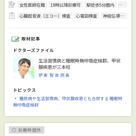
女性医師在籍
19時以降診療可
駅徒歩5分圏内
予約可
心臓超音波（エコー）検査
心電図検査
神経伝導速度検査
取材記事
ドクターズファイル
生活習慣病と睡眠時無呼吸症候群、甲状
腺疾患が三本柱
伊東 智浩 院長
トピックス
・
糖尿病や生活習慣病、甲状腺疾患とも合併する 睡眠時
無呼吸症候群
診療時間外