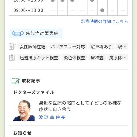
09:00～13:00
－
－
－
－
－
●
－
－
診療時間の詳細はこちら
感染症対策実施
女性医師在籍
バリアフリー対応
駐車場あり
駅徒歩5分圏内
迅速抗原キット検査
染色体検査
尿検査
病原体検査（感染症検査）
取材記事
ドクターズファイル
身近な医療の窓口として子どもの多様な
症状に向き合う
渡辺 眞 院長
お知らせ