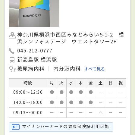
神奈川県横浜市西区みなとみらい5-1-2 横
浜シンフォステージ ウエストタワー2F
045-212-0777
新高島駅 横浜駅
糖尿病内科
内分泌内科
すべて見る
時間
月
火
水
木
金
土
日
祝
09:00～12:30
●
●
●
●
●
－
－
－
14:00～18:00
●
●
●
●
●
－
－
－
09:13～00:00
－
－
－
－
－
△
－
－
マイナンバーカードの健康保険証利用可能