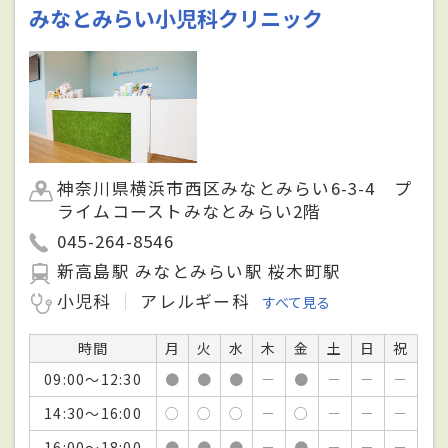
みなとみらい小児科クリニック
神奈川県横浜市西区みなとみらい6-3-4 プ
ライムコーストみなとみらい2階
045-264-8546
新高島駅 みなとみらい駅 桜木町駅
小児科
アレルギー科
すべて見る
時間
月
火
水
木
金
土
日
祝
09:00～12:30
●
●
●
－
●
－
－
－
14:30～16:00
○
○
○
－
○
－
－
－
16:00～18:00
●
●
●
－
●
－
－
－