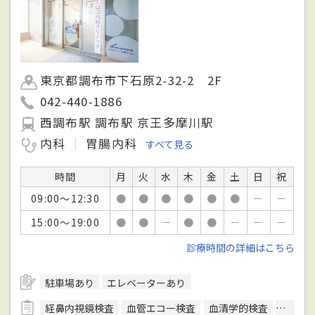
東京都調布市下石原2-32-2 2F
042-440-1886
西調布駅 調布駅 京王多摩川駅
内科
胃腸内科
すべて見る
時間
月
火
水
木
金
土
日
祝
09:00～12:30
●
●
●
●
●
●
－
－
15:00～19:00
●
●
－
●
●
－
－
－
診療時間の詳細はこちら
駐車場あり
エレベーターあり
経鼻内視鏡検査
血管エコー検査
血清学的検査
上部内