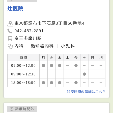
辻医院
東京都調布市下石原3丁目60番地4
042-482-2891
京王多摩川駅
内科
循環器内科
小児科
時間
月
火
水
木
金
土
日
祝
09:00～12:00
●
●
●
－
●
－
－
－
09:00～12:30
－
－
－
－
－
●
－
－
15:00～18:00
●
●
●
－
●
－
－
－
診療時間の詳細はこちら
診療時間外