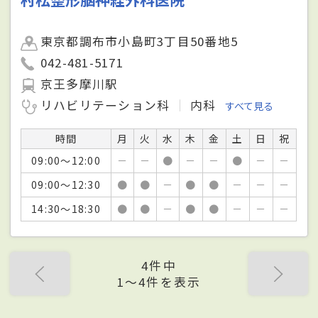
東京都調布市小島町3丁目50番地5
042-481-5171
京王多摩川駅
リハビリテーション科
内科
すべて見る
時間
月
火
水
木
金
土
日
祝
09:00～12:00
－
－
●
－
－
●
－
－
09:00～12:30
●
●
－
●
●
－
－
－
14:30～18:30
●
●
－
●
●
－
－
－
4件中
1〜4件を表示