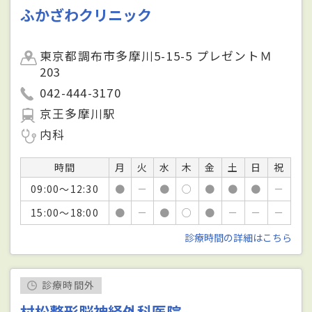
ふかざわクリニック
東京都調布市多摩川5-15-5 プレゼントＭ
203
042-444-3170
京王多摩川駅
内科
時間
月
火
水
木
金
土
日
祝
09:00～12:30
●
－
●
○
●
●
●
－
15:00～18:00
●
－
●
○
●
－
－
－
診療時間の詳細はこちら
診療時間外
村松整形脳神経外科医院