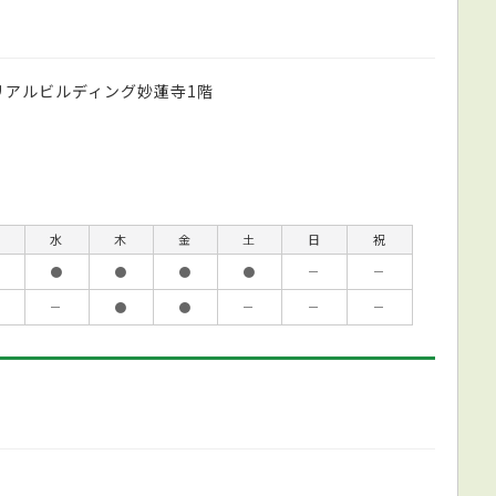
3リアルビルディング妙蓮寺1階
水
木
金
土
日
祝
●
●
●
●
－
－
－
●
●
－
－
－