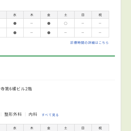
水
木
金
土
日
祝
●
－
●
○
－
－
●
－
●
－
－
－
診療時間の詳細はこちら
蓮寺第6橘ビル2階
整形外科
内科
すべて見る
水
木
金
土
日
祝