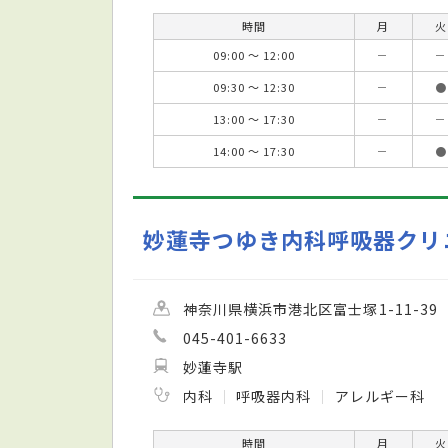
時間
月
火
09:00 ～ 12:00
－
－
09:30 ～ 12:30
－
●
13:00 ～ 17:30
－
－
14:00 ～ 17:30
－
●
妙蓮寺つゆき内科呼吸器クリ
神奈川県横浜市港北区富士塚1-11-39
045-401-6633
妙蓮寺駅
内科
呼吸器内科
アレルギー科
時間
月
火