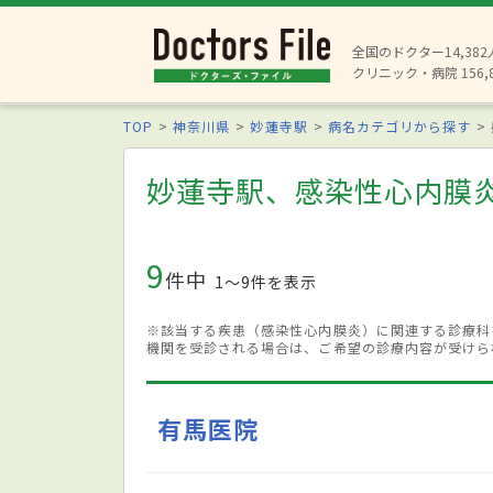
全国のドクター14,38
クリニック・病院 156,
TOP
神奈川県
妙蓮寺駅
病名カテゴリから探す
妙蓮寺駅、感染性心内膜
9
件中
1〜9件を表示
※該当する疾患（感染性心内膜炎）に関連する診療科
機関を受診される場合は、ご希望の診療内容が受けら
有馬医院