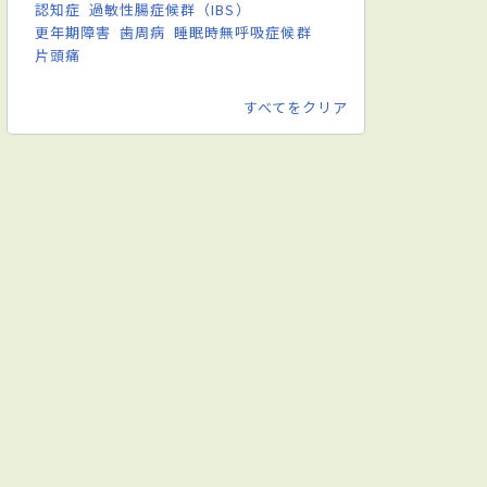
認知症
過敏性腸症候群（IBS）
更年期障害
歯周病
睡眠時無呼吸症候群
片頭痛
すべてをクリア