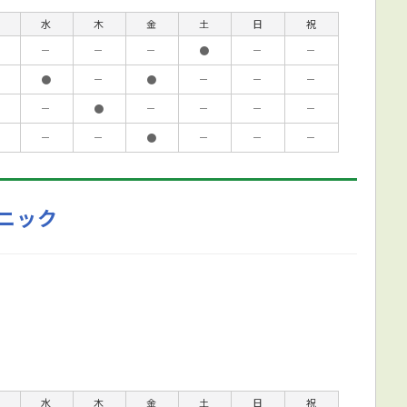
水
木
金
土
日
祝
－
－
－
●
－
－
●
－
●
－
－
－
－
●
－
－
－
－
－
－
●
－
－
－
ニック
水
木
金
土
日
祝