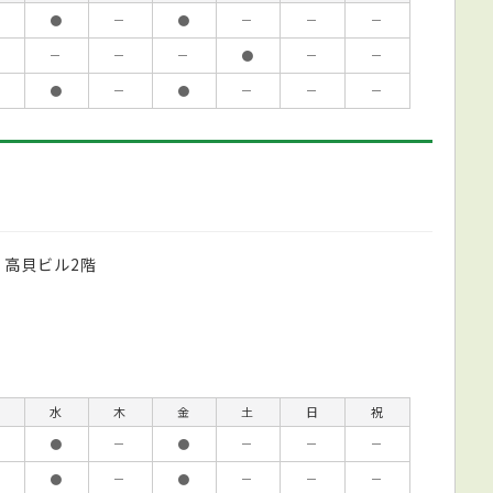
●
－
●
－
－
－
－
－
－
●
－
－
●
－
●
－
－
－
 高貝ビル2階
水
木
金
土
日
祝
●
－
●
－
－
－
●
－
●
－
－
－