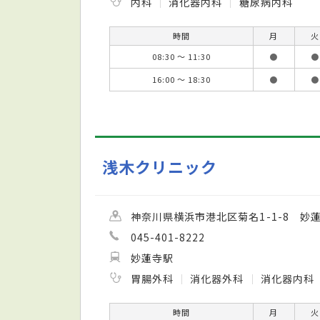
内科
消化器内科
糖尿病内科
時間
月
火
08:30 ～ 11:30
●
●
16:00 ～ 18:30
●
●
浅木クリニック
神奈川県横浜市港北区菊名1-1-8 妙
045-401-8222
妙蓮寺駅
胃腸外科
消化器外科
消化器内科
時間
月
火