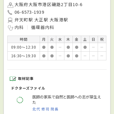
大阪府大阪市港区磯路2丁目10-6
06-6573-1939
弁天町駅 大正駅 大阪港駅
内科
循環器内科
時間
月
火
水
木
金
土
日
祝
09:00～12:30
●
●
－
●
●
●
－
－
16:30～19:30
●
●
－
●
●
－
－
－
取材記事
ドクターズファイル
医師の家系で自然と医師への志が芽生え
た
北代 修司 院長