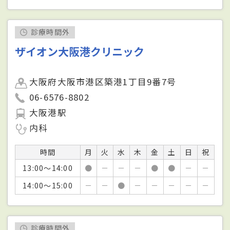
診療時間外
ザイオン大阪港クリニック
大阪府大阪市港区築港1丁目9番7号
06-6576-8802
大阪港駅
内科
時間
月
火
水
木
金
土
日
祝
13:00～14:00
●
－
－
－
●
●
－
－
14:00～15:00
－
－
●
－
－
－
－
－
診療時間外