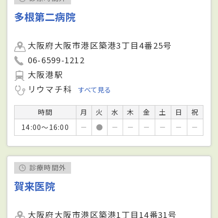
多根第二病院
大阪府大阪市港区築港3丁目4番25号
06-6599-1212
大阪港駅
リウマチ科
すべて見る
時間
月
火
水
木
金
土
日
祝
14:00～16:00
－
●
－
－
－
－
－
－
診療時間外
賀来医院
大阪府大阪市港区築港1丁目14番31号