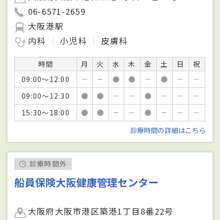
06-6571-2659
大阪港駅
内科
小児科
皮膚科
時間
月
火
水
木
金
土
日
祝
09:00～12:00
－
－
●
●
－
●
－
－
09:00～12:30
●
●
－
－
●
－
－
－
15:30～18:00
●
●
－
－
●
－
－
－
診療時間の詳細はこちら
診療時間外
船員保険大阪健康管理センター
大阪府大阪市港区築港1丁目8番22号