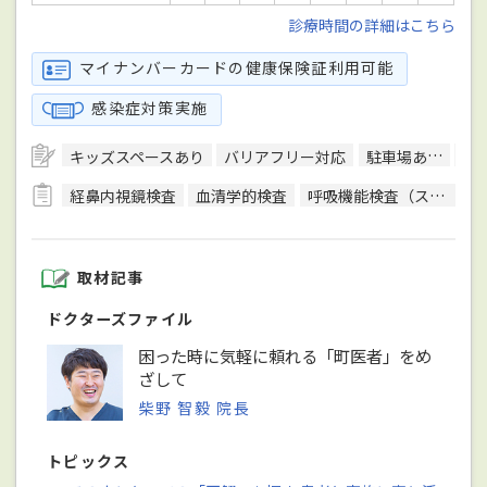
診療時間の詳細はこちら
マイナンバーカードの健康保険証利用可能
感染症対策実施
キッズスペースあり
バリアフリー対応
駐車場あり
予
経鼻内視鏡検査
血清学的検査
呼吸機能検査（スパイロメトリー）
取材記事
ドクターズファイル
困った時に気軽に頼れる「町医者」をめ
ざして
柴野 智毅 院長
トピックス