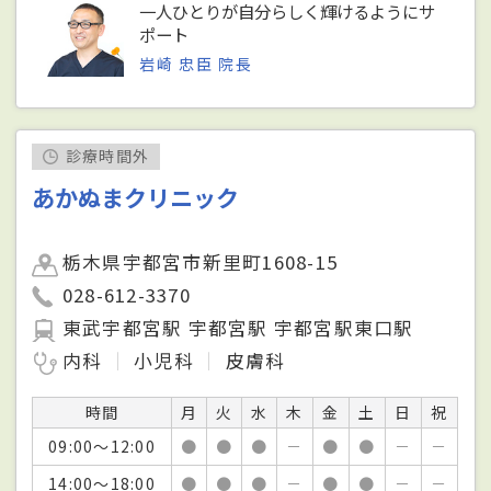
一人ひとりが自分らしく輝けるようにサ
ポート
岩崎 忠臣 院長
診療時間外
あかぬまクリニック
栃木県宇都宮市新里町1608-15
028-612-3370
東武宇都宮駅 宇都宮駅 宇都宮駅東口駅
内科
小児科
皮膚科
時間
月
火
水
木
金
土
日
祝
09:00～12:00
●
●
●
－
●
●
－
－
14:00～18:00
●
●
●
－
●
●
－
－