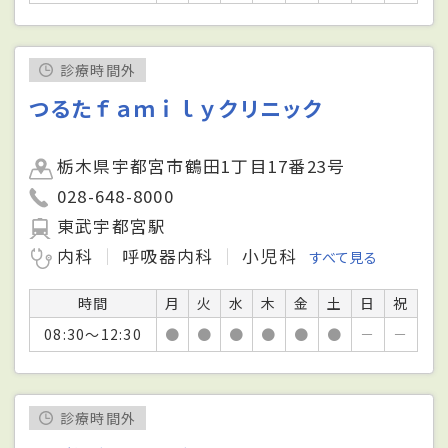
診療時間外
つるたｆａｍｉｌｙクリニック
栃木県宇都宮市鶴田1丁目17番23号
028-648-8000
東武宇都宮駅
内科
呼吸器内科
小児科
すべて見る
時間
月
火
水
木
金
土
日
祝
08:30～12:30
●
●
●
●
●
●
－
－
診療時間外