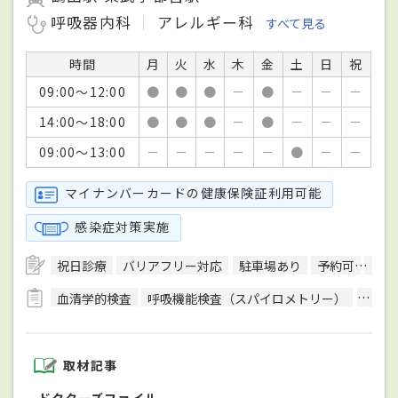
呼吸器内科
アレルギー科
すべて見る
時間
月
火
水
木
金
土
日
祝
09:00～12:00
●
●
●
－
●
－
－
－
14:00～18:00
●
●
●
－
●
－
－
－
09:00～13:00
－
－
－
－
－
●
－
－
マイナンバーカードの健康保険証利用可能
感染症対策実施
祝日診療
バリアフリー対応
駐車場あり
予約可
クレ
血清学的検査
呼吸機能検査（スパイロメトリー）
終夜睡
取材記事