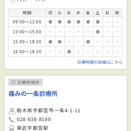
時間
月
火
水
木
金
土
日
祝
09:00～12:00
●
●
●
●
●
●
－
－
13:00～15:00
－
－
－
－
－
●
－
－
15:00～18:30
●
●
－
－
●
－
－
－
16:00～18:30
－
－
●
－
－
－
－
－
診療時間の詳細はこちら
診療時間外
痛みの一条診療所
栃木県宇都宮市一条4-1-11
028-638-8100
東武宇都宮駅