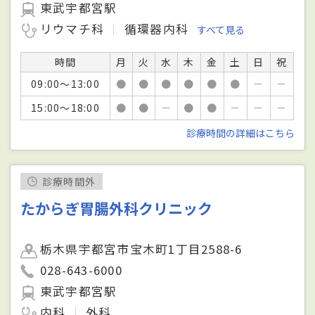
東武宇都宮駅
リウマチ科
循環器内科
すべて見る
時間
月
火
水
木
金
土
日
祝
09:00～13:00
●
●
●
●
●
●
－
－
15:00～18:00
●
●
－
●
●
－
－
－
診療時間の詳細はこちら
診療時間外
たからぎ胃腸外科クリニック
栃木県宇都宮市宝木町1丁目2588-6
028-643-6000
東武宇都宮駅
内科
外科