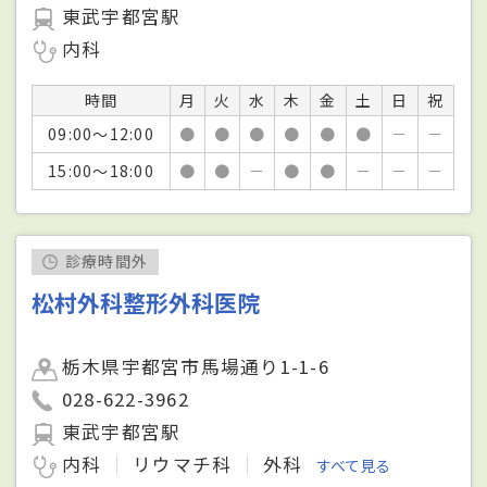
東武宇都宮駅
内科
時間
月
火
水
木
金
土
日
祝
09:00～12:00
●
●
●
●
●
●
－
－
15:00～18:00
●
●
－
●
●
－
－
－
診療時間外
松村外科整形外科医院
栃木県宇都宮市馬場通り1-1-6
028-622-3962
東武宇都宮駅
内科
リウマチ科
外科
すべて見る