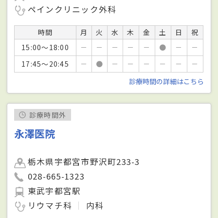
ペインクリニック外科
時間
月
火
水
木
金
土
日
祝
15:00～18:00
－
－
－
－
－
●
－
－
17:45～20:45
－
●
－
－
－
－
－
－
診療時間の詳細はこちら
診療時間外
永澤医院
栃木県宇都宮市野沢町233-3
028-665-1323
東武宇都宮駅
リウマチ科
内科