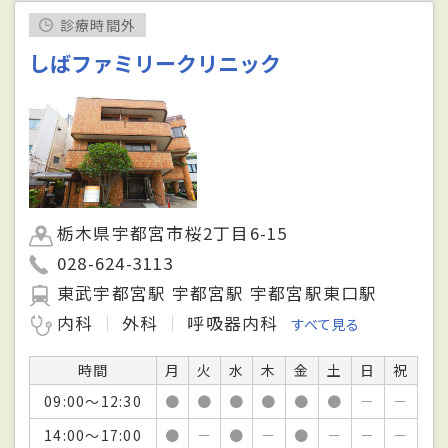
診療時間外
しばファミリークリニック
栃木県宇都宮市桜2丁目6-15
028-624-3113
東武宇都宮駅 宇都宮駅 宇都宮駅東口駅
内科
外科
呼吸器内科
すべて見る
時間
月
火
水
木
金
土
日
祝
09:00～12:30
●
●
●
●
●
●
－
－
14:00～17:00
●
－
●
－
●
－
－
－