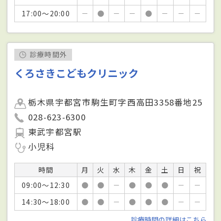
17:00～20:00
－
●
－
－
●
－
－
－
診療時間外
くろさきこどもクリニック
栃木県宇都宮市駒生町字西高田3358番地25
028-623-6300
東武宇都宮駅
小児科
時間
月
火
水
木
金
土
日
祝
09:00～12:30
●
●
－
●
●
●
－
－
14:30～18:00
●
●
－
●
●
●
－
－
診療時間の詳細はこちら