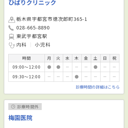
ひばりクリニック
栃木県宇都宮市徳次郎町365-1
028-665-8890
東武宇都宮駅
内科
小児科
時間
月
火
水
木
金
土
日
祝
09:00～12:00
●
●
－
－
－
●
－
－
09:30～12:00
－
－
－
●
－
－
－
－
診療時間の詳細はこちら
診療時間外
梅園医院