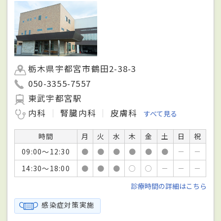
栃木県宇都宮市鶴田2-38-3
050-3355-7557
東武宇都宮駅
内科
腎臓内科
皮膚科
すべて見る
時間
月
火
水
木
金
土
日
祝
09:00～12:30
●
●
●
●
●
●
－
－
14:30～18:00
●
●
●
○
○
－
－
－
診療時間の詳細はこちら
感染症対策実施