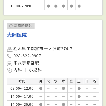
18:00～20:00
－
●
●
●
●
●
－
－
診療時間外
大岡医院
栃木県宇都宮市一ノ沢町274-7
028-622-9907
東武宇都宮駅
内科
小児科
時間
月
火
水
木
金
土
日
祝
09:00～12:00
●
－
－
●
－
●
－
－
14:00～17:00
－
－
－
－
－
●
－
－
14:00～20:00
●
－
－
●
－
－
－
－