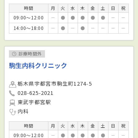
時間
月
火
水
木
金
土
日
祝
09:00～12:00
－
●
●
●
●
●
－
－
14:00～18:00
－
●
－
●
－
－
－
－
診療時間外
駒生内科クリニック
栃木県宇都宮市駒生町1274-5
028-625-2021
東武宇都宮駅
内科
時間
月
火
水
木
金
土
日
祝
09:00～12:00
－
●
●
●
●
●
－
－