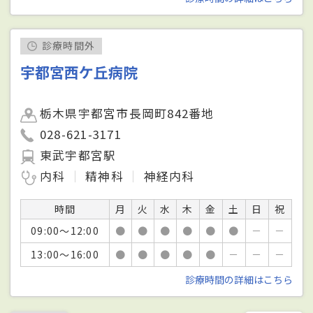
診療時間外
宇都宮西ケ丘病院
栃木県宇都宮市長岡町842番地
028-621-3171
東武宇都宮駅
内科
精神科
神経内科
時間
月
火
水
木
金
土
日
祝
09:00～12:00
●
●
●
●
●
●
－
－
13:00～16:00
●
●
●
●
●
－
－
－
診療時間の詳細はこちら